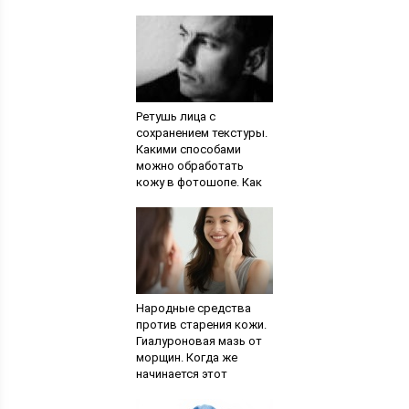
Ретушь лица с
сохранением текстуры.
Какими способами
можно обработать
кожу в фотошопе. Как
сделать ретушь фото в
фотошопе
Народные средства
против старения кожи.
Гиалуроновая мазь от
морщин. Когда же
начинается этот
неприятный процесс
старения