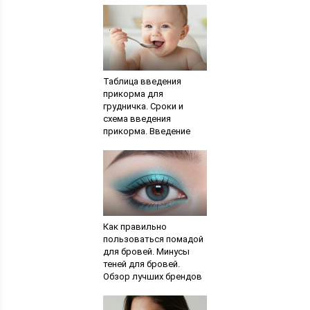
Таблица введения
прикорма для
грудничка. Сроки и
схема введения
прикорма. Введение
прикорма: порядок,
сроки, особенности
Как правильно
пользоваться помадой
для бровей. Минусы
теней для бровей.
Обзор лучших брендов
помад для оформления
бровей