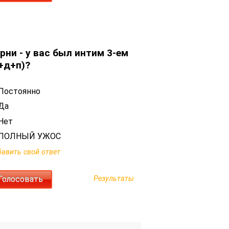
рни - у вас был интим 3-ем
+д+п)?
Постоянно
Да
Нет
ПОЛНЫЙ УЖОС
авить свой ответ
Результаты