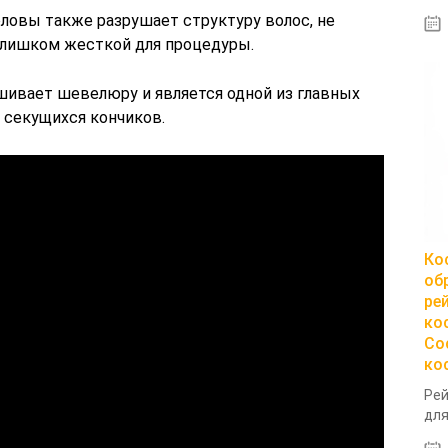
оловы также разрушает структуру волос, не
 слишком жесткой для процедуры.
шивает шевелюру и является одной из главных
 секущихся кончиков.
Ко
об
ре
ко
Со
ко
Рей
для