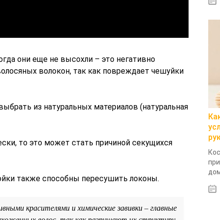
огда они еще не высохли – это негативно
волосяных волокон, так как повреждает чешуйки
выбрать из натуральных материалов (натуральная
Ка
ус
ру
ски, то это может стать причиной секущихся
Кос
при
дом
ойки также способны пересушить локоны.
вными красителями и химические завивки – главные
 ухоженных волос, так как разрушают их структуру,