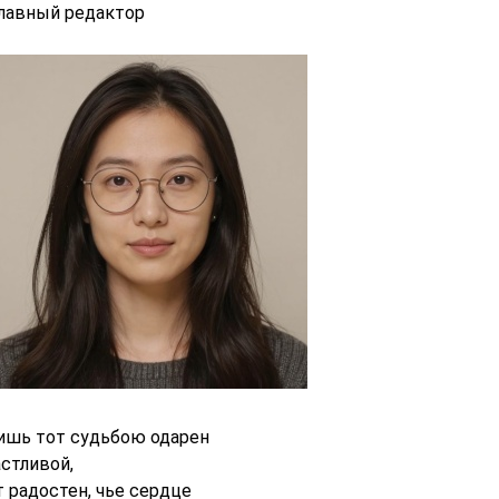
главный редактор
ишь тот судьбою одарен
астливой,
т радостен, чье сердце