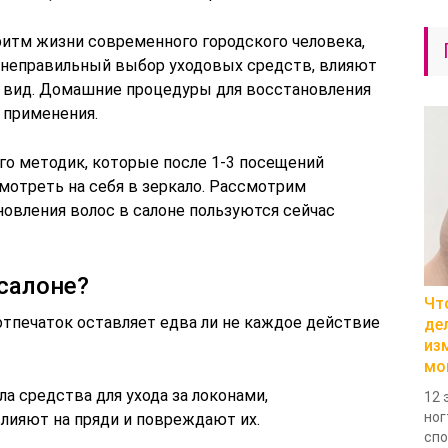
ритм жизни современного городского человека,
 неправильный выбор уходовых средств, влияют
й вид. Домашние процедуры для восстановления
о применения.
го методик, которые после 1-3 посещений
отреть на себя в зеркало. Рассмотрим
новления волос в салоне пользуются сейчас
 салоне?
Чт
отпечаток оставляет едва ли не каждое действие
де
из
мо
а средства для ухода за локонами,
12 
ног
влияют на пряди и повреждают их.
спо