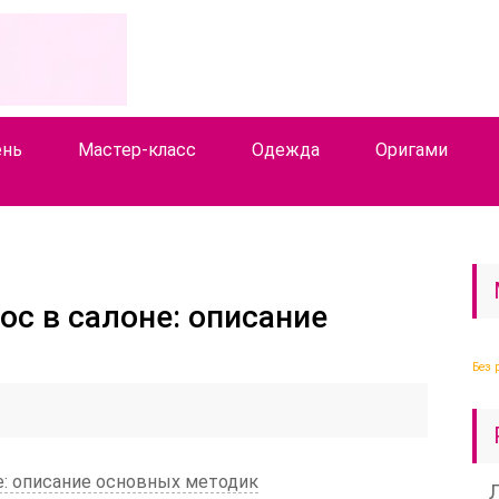
ень
Мастер-класс
Одежда
Оригами
ос в салоне: описание
Без 
е: описание основных методик