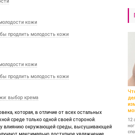
ости
 молодости кожи
обы продлить молодость кожи
 молодости кожи
обы продлить молодость кожи
Чт
жи: выбор крема
де
из
мо
века, которая, в отличие от всех остальных
ажной среде только одной своей стороной.
12 
ног
му влиянию окружающей среды, высушивающей
спо
получают максимально доступное увлажнение,