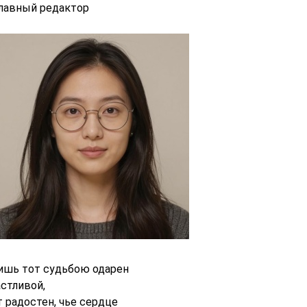
главный редактор
ишь тот судьбою одарен
астливой,
т радостен, чье сердце