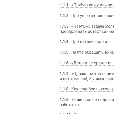
1.1.1
«Любую кожу важно и
1.1.2
Про увлажнение кож
1.1.3
«Поэтому задача моле
преодолевать естественны
1.1.4
Про питание кожи
1.1.5
На что обращать вни
1.1.6
«Дешевые средства н
1.1.7
«Однако важно поним
и питательной, и увлажняю
1.1.8
Как подобрать уход в
1.1.9
«Если в коже недоста
работать»