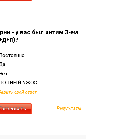
рни - у вас был интим 3-ем
+д+п)?
Постоянно
Да
Нет
ПОЛНЫЙ УЖОС
авить свой ответ
Результаты