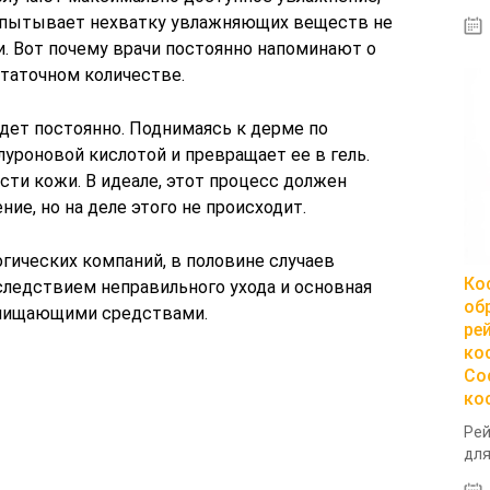
испытывает нехватку увлажняющих веществ не
ри. Вот почему врачи постоянно напоминают о
таточном количестве.
дет постоянно. Поднимаясь к дерме по
луроновой кислотой и превращает ее в гель.
сти кожи. В идеале, этот процесс должен
ие, но на деле этого не происходит.
гических компаний, в половине случаев
Ко
следствием неправильного ухода и основная
об
очищающими средствами.
ре
ко
Со
ко
Рей
для