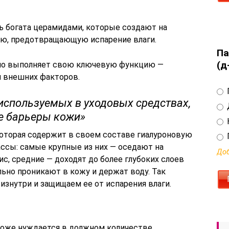
ь богата церамидами, которые создают на
ю, предотвращающую испарение влаги.
Па
(д
сно выполняет свою ключевую функцию —
я внешних факторов.
используемых в уходовых средствах,
е барьеры кожи»
которая содержит в своем составе гиалуроновую
ассы: самые крупные из них — оседают на
Доб
с, средние — доходят до более глубоких слоев
ьно проникают в кожу и держат воду. Так
знутри и защищаем ее от испарения влаги.
 тоже нуждается в должном количестве