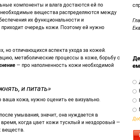
льные компоненты и влага достаются ей по
сп
се необходимые вещества распределяются между
беспечения их функциональности и
Гл
 приходит очередь кожи. Поэтому ей нужно
Ек
, но отличающихся аспекта ухода за кожей.
ацию, метаболические процессы в коже, борьбу с
Де
жнение
— про наполненность кожи необходимой
ем
нять, и питать»
о ваша кожа, нужно оценить ее визуально.
после умывания, значит, она нуждается в
Доб
 время, когда цвет кожи тусклый и нездоровый —
х веществ.