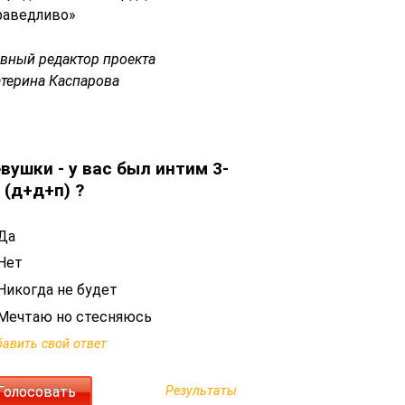
раведливо»
авный редактор проекта
атерина Каспарова
вушки - у вас был интим 3-
 (д+д+п) ?
Да
Нет
Никогда не будет
Мечтаю но стесняюсь
авить свой ответ
Результаты