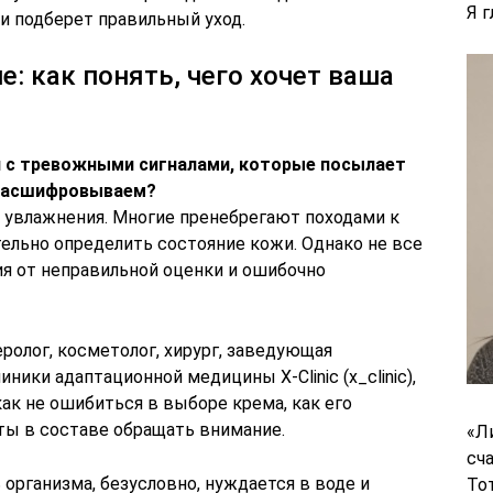
Я 
и подберет правильный уход.
: как понять, чего хочет ваша
я с тревожными сигналами, которые посылает
 расшифровываем?
 и увлажнения. Многие пренебрегают походами к
ельно определить состояние кожи. Однако не все
 от неправильной оценки и ошибочно
ролог, косметолог, хирург, заведующая
ники адаптационной медицины X-Clinic (х_clinic),
как не ошибиться в выборе крема, как его
ты в составе обращать внимание.
«Л
сч
организма, безусловно, нуждается в воде и
То