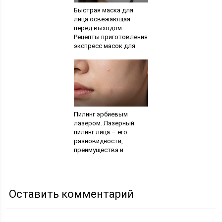
Быстрая маска для
лица освежающая
перед выходом.
Рецепты приготовления
экспресс масок для
лица в домашних
условиях. Маска из
клубники
Пилинг эрбиевым
лазером. Лазерный
пилинг лица – его
разновидности,
преимущества и
недостатки. Побочные
эффекты и возможные
осложнения
Оставить комментарий