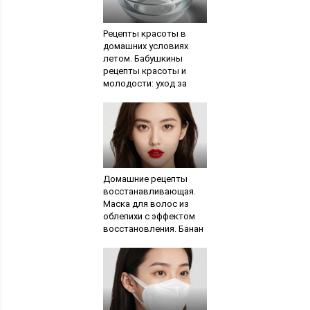
Рецепты красоты в
домашних условиях
летом. Бабушкины
рецепты красоты и
молодости: уход за
лицом. Простые
методы омоложения
организма
Домашние рецепты
восстанавливающая.
Маска для волос из
облепихи с эффектом
восстановления. Банан
с медом – отличная
питательная маска