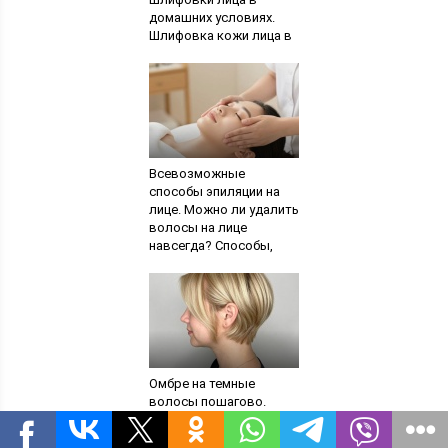
домашних условиях.
Шлифовка кожи лица в
домашних условиях
Всевозможные
способы эпиляции на
лице. Можно ли удалить
волосы на лице
навсегда? Способы,
чтобы удалить волосы
на лице навсегда
Омбре на темные
волосы пошагово.
Окрашивание волос в
технике омбре в