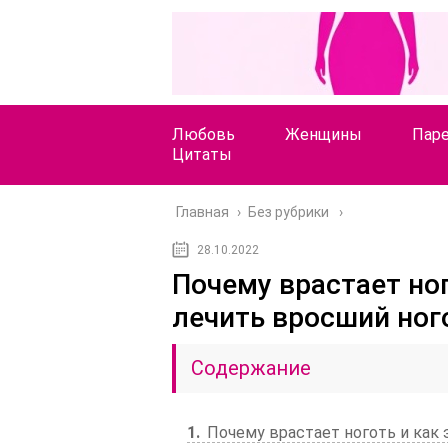
Любовь
Женщины
Пар
Цитаты
Главная
›
Без рубрики
28.10.2022
Почему врастает но
лечить вросший ног
Содержание
1
Почему врастает ноготь и как