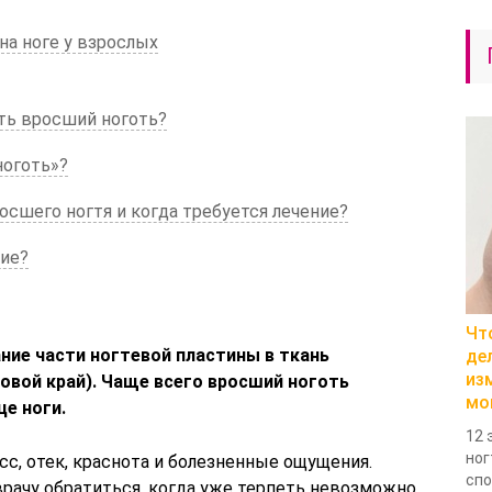
на ноге у взрослых
ть вросший ноготь?
ноготь»?
сшего ногтя и когда требуется лечение?
ние?
Чт
ие части ногтевой пластины в ткань
де
из
ковой край). Чаще всего вросший ноготь
мо
е ноги.
12 
ног
с, отек, краснота и болезненные ощущения.
спо
врачу обратиться, когда уже терпеть невозможно