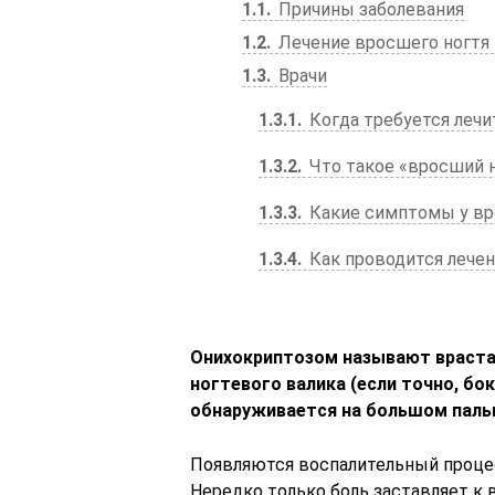
1.1
Причины заболевания
1.2
Лечение вросшего ногтя 
1.3
Врачи
1.3.1
Когда требуется лечи
1.3.2
Что такое «вросший 
1.3.3
Какие симптомы у вро
1.3.4
Как проводится лече
Онихокриптозом называют врастан
ногтевого валика (если точно, бо
обнаруживается на большом пальц
Появляются воспалительный процес
Нередко только боль заставляет к 