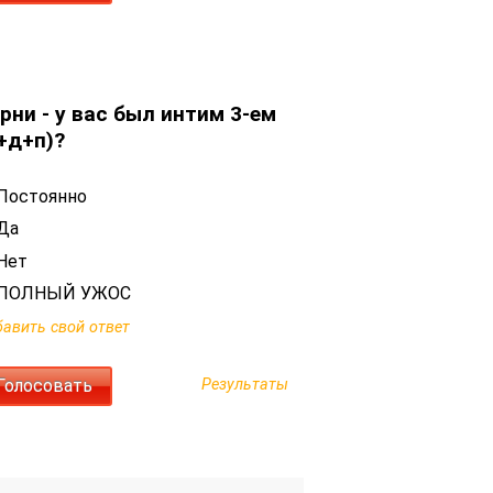
рни - у вас был интим 3-ем
+д+п)?
Постоянно
Да
Нет
ПОЛНЫЙ УЖОС
авить свой ответ
Результаты