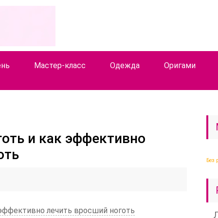
ень
Мастер-класс
Одежда
Оригами
готь и как эффективно
оть
Без 
 эффективно лечить вросший ноготь