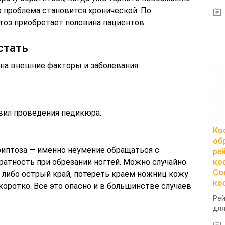
го проблема становится хронической. По
тоз приобретает половина пациентов.
стать
 на внешние факторы и заболевания.
вил проведения педикюра.
Ко
об
риптоза — именно неумение обращаться с
ре
атность при обрезании ногтей. Можно случайно
ко
Со
у либо острый край, потереть краем ножниц кожу
ко
коротко. Все это опасно и в большинстве случаев
Рей
для