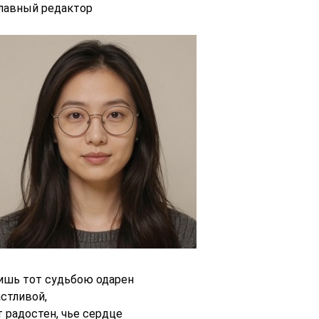
главный редактор
ишь тот судьбою одарен
астливой,
т радостен, чье сердце