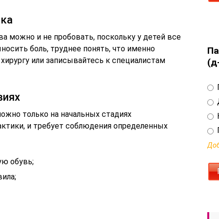
нка
 можно и не пробовать, поскольку у детей все
носить боль, труднее понять, что именно
Па
к хирургу или записывайтесь к специалистам
(д
виях
ожно только на начальных стадиях
актики, и требует соблюдения определенных
Доб
ую обувь;
ила;