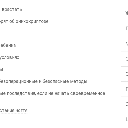
 врастать
рят об онихокриптозе
ребенка
условиях
ды
езоперационные и безопасные методы
е последствия, если не начать своевременное
стания ногтя