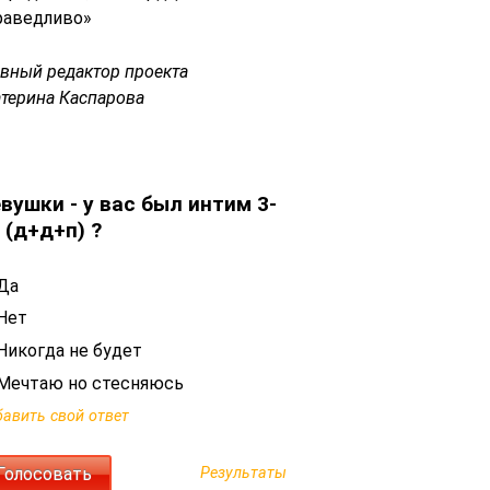
раведливо»
авный редактор проекта
атерина Каспарова
вушки - у вас был интим 3-
 (д+д+п) ?
Да
Нет
Никогда не будет
Мечтаю но стесняюсь
авить свой ответ
Результаты