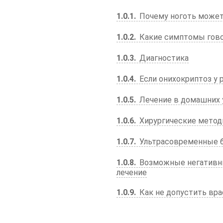
1.0.1
Почему ноготь может
1.0.2
Какие симптомы гово
1.0.3
Диагностика
1.0.4
Если онихокриптоз у 
1.0.5
Лечение в домашних 
1.0.6
Хирургические мето
1.0.7
Ультрасовременные б
1.0.8
Возможные негативны
лечение
1.0.9
Как не допустить вра