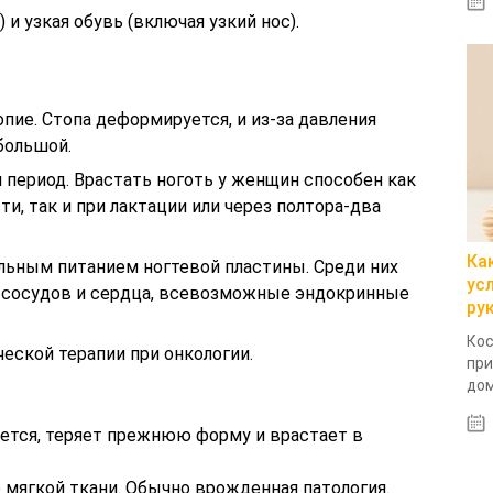
 и узкая обувь (включая узкий нос).
пие. Стопа деформируется, и из-за давления
большой.
период. Врастать ноготь у женщин способен как
и, так и при лактации или через полтора-два
Ка
льным питанием ногтевой пластины. Среди них
ус
я сосудов и сердца, всевозможные эндокринные
ру
Кос
еской терапии при онкологии.
при
дом
щается, теряет прежнюю форму и врастает в
мягкой ткани. Обычно врожденная патология.