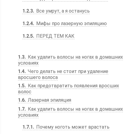
1.2.3
Все умрут, а я останусь
1.2.4
Мифы про лазерную эпиляцию
1.2.5
ПЕРЕД ТЕМ КАК
1.3
Как удалить волосы на ногах в домашних
условиях
1.4
Чего делать не стоит при удаление
вросшего волоса
1.5
Как предотвратить появления вросших
волос
1.6
Лазерная эпиляция
1.7
Как удалить волосы на ногах в домашних
условиях
1.7.1
Почему ноготь может врастать