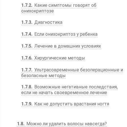
1.7.2
Какие симптомы говорят об
онихокриптозе
1.7.3
Диагностика
1.7.4
Если онихокриптоз у ребенка
1.7.5
Лечение в домашних условиях
1.7.6
Хирургические методы
1.7.7
Ультрасовременные безоперационные и
безопасные методы
1.7.8
Возможные негативные последствия,
если не начать своевременное лечение
1.7.9
Как не допустить врастания ногтя
1.8
Можно ли удалить волосы навсегда?