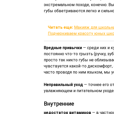
экстремальном походе, конечно. Вы
губы обветриваются легко и сильно
Читать еще:
Макияж для школьни
Подчеркиваем красоту юных шк
Вредные привычки
— среди них и к
постоянно что-то грызть (ручку, зу
просто так никто губы не облизывае
чувствуется какой-то дискомфорт, 
часто проводя по ним языком, мы у
Неправильный уход
— точнее его о
увлажняющем и питательном уходе
Внутренние
недостаток витаминов
— в частно