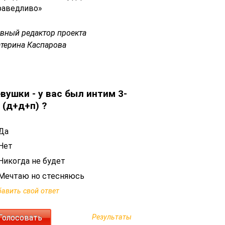
раведливо»
авный редактор проекта
атерина Каспарова
вушки - у вас был интим 3-
 (д+д+п) ?
Да
Нет
Никогда не будет
Мечтаю но стесняюсь
авить свой ответ
Результаты