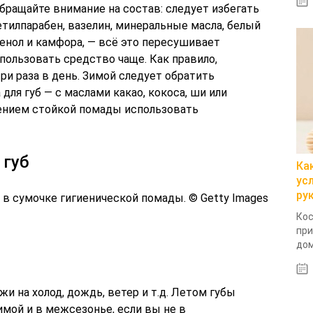
бращайте внимание на состав: следует избегать
етилпарабен, вазелин, минеральные масла, белый
фенол и камфора, — всё это пересушивает
пользовать средство чаще. Как правило,
ри раза в день. Зимой следует обратить
для губ — с маслами какао, кокоса, ши или
нением стойкой помады использовать
 губ
Ка
ус
ру
 в сумочке гигиенической помады. © Getty Images
Кос
при
дом
и на холод, дождь, ветер и т.д. Летом губы
мой и в межсезонье, если вы не в