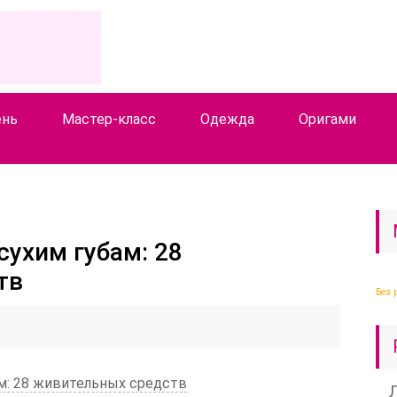
ень
Мастер-класс
Одежда
Оригами
сухим губам: 28
тв
Без 
м: 28 живительных средств