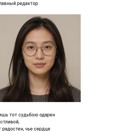
главный редактор
ишь тот судьбою одарен
астливой,
т радостен, чье сердце