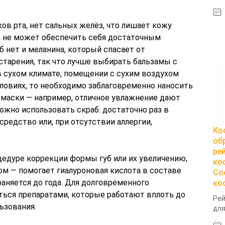
ков рта, нет сальных желёз, что лишает кожу
а не может обеспечить себя достаточным
б нет и меланина, который спасает от
старения, так что лучше выбирать бальзамы с
в сухом климате, помещении с сухим воздухом
ловиях, то необходимо заблаговременно наносить
 маски — например, отличное увлажнение дают
ожно использовать скраб: достаточно раз в
редство или, при отсутствии аллергии,
Ко
об
ре
цедуре коррекции формы губ или их увеличению,
ко
м — помогает гиалуроновая кислота в составе
Со
раняется до года. Для долговременного
ко
ься препаратами, которые работают вплоть до
Рей
ьзования.
для