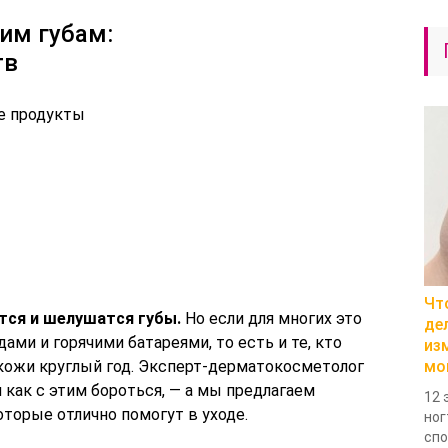
им губам:
тв
е продукты
Чт
тся и шелушатся губы.
Но если для многих это
де
дами и горячими батареями, то есть и те, кто
из
кожи круглый год. Эксперт-дерматокосметолог
мо
 как с этим бороться, — а мы предлагаем
12 
оторые отлично помогут в уходе.
ног
спо