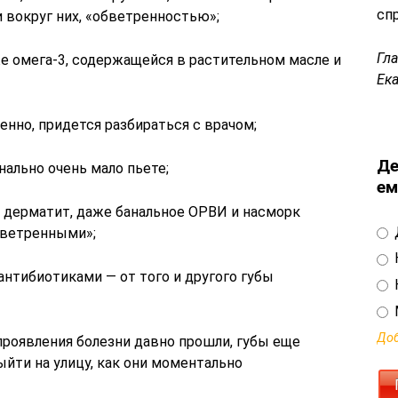
сп
 вокруг них, «обветренностью»;
Гл
е омега-3, содержащейся в растительном масле и
Ек
енно, придется разбираться с врачом;
Де
ально очень мало пьете;
ем
й дерматит, даже банальное ОРВИ и насморк
бветренными»;
антибиотиками — от того и другого губы
Доб
проявления болезни давно прошли, губы еще
ыйти на улицу, как они моментально