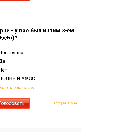
рни - у вас был интим 3-ем
+д+п)?
Постоянно
Да
Нет
ПОЛНЫЙ УЖОС
авить свой ответ
Результаты