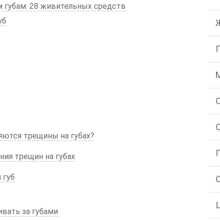
 губам: 28 живительных средств
уб
яются трещины на губах?
ия трещин на губах
 губ
ивать за губами