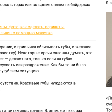
Я 
соко в горах или во время сплава на байдарках
.
цы: фото, как сделать, варианты.
ольниц с помощью макияжа
урение, и привычка облизывать губы, и желание
бочистку). Некоторые врачи склонны думать, что
т — делают это, только если на губах
сухость или раздражение. Как бы то ни было,
сугубляем ситуацию.
тсутствие. Красивые губы нуждаются в
.
«Л
сч
То
сти, витаминов группы В, он может как раз