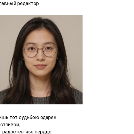
главный редактор
ишь тот судьбою одарен
астливой,
т радостен, чье сердце