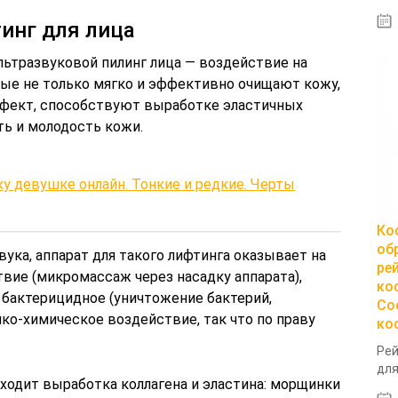
тинг для лица
льтразвуковой пилинг лица — воздействие на
рые не только мягко и эффективно очищают кожу,
фект, способствуют выработке эластичных
ь и молодость кожи.
у девушке онлайн. Тонкие и редкие. Черты
Ко
об
ука, аппарат для такого лифтинга оказывает на
ре
вие (микромассаж через насадку аппарата),
ко
 бактерицидное (уничтожение бактерий,
Со
ко-химическое воздействие, так что по праву
ко
Рей
для
сходит выработка коллагена и эластина: морщинки