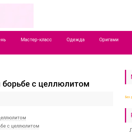
ень
Мастер-класс
Одежда
Оригами
 борьбе с целлюлитом
Без 
 целлюлитом
ьбе с целлюлитом