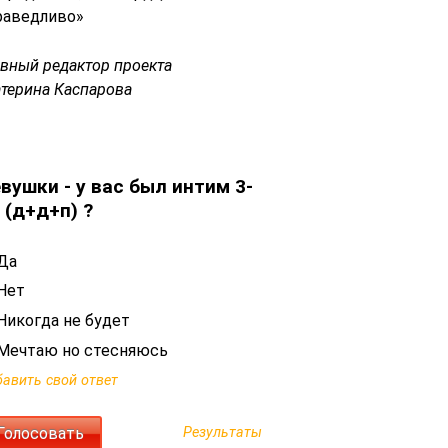
раведливо»
авный редактор проекта
атерина Каспарова
вушки - у вас был интим 3-
 (д+д+п) ?
Да
Нет
Никогда не будет
Мечтаю но стесняюсь
авить свой ответ
Результаты