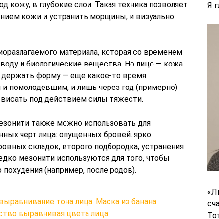
д кожу, в глубокие слои. Такая техника позволяет
Я 
нием кожи и устранить морщины, и визуально
биоразлагаемого материала, которая со временем
 воду и биологические вещества. Но лицо — кожа
 держать форму — еще какое-то время
и помолодевшим, и лишь через год (примерно)
твисать под действием силы тяжести.
езонити также можно использовать для
ных черт лица: опущенных бровей, ярко
вных складок, второго подбородка, устранения
едко мезонити используются для того, чтобы
 похудения (например, после родов).
«Л
выравнивание тона лица. Маска из банана.
сч
дство выравнивая цвета лица
То