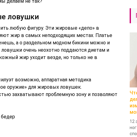
ы делаем не так?
ые ловушки
ить любую фигуру. Эти жировые «депо» в
яют жир в самых неподходящих местах. Платье
енешь, а о раздельном модном бикини можно и
е ловушки очень неохотно поддаются диетам и
ожный жир уходит везде, но только не в
силуэт возможно, аппаратная методика
дное оружие» для жировых ловушек.
Чт
стью захватывают проблемную зону и позволяют
де
из
мо
 бедер
12 
ног
спо