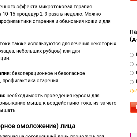
енного эффекта микротоковая терапия
 10-15 процедур 2-3 раза в неделю. Можно
профилактики старения и обвисания кожи и для
Па
(д
токи также используются для лечения некоторых
озацеа, небольших рубцов) или для
ции.
пии:
безоперационное и безопасное
 профилактика старения.
Доб
и:
необходимость проведения курсом для
ривыкание мышц к воздействию тока, из-за чего
вышать.
ерное омоложение) лица
улярная на сегодняшний день процедура для