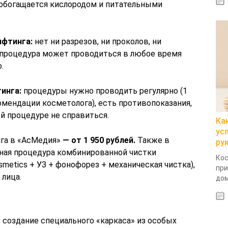
 обогащается кислородом и питательными
ифтинга:
нет ни разрезов, ни проколов, ни
 процедура может проводиться в любое время
.
инга:
процедуры нужно проводить регулярно (1
комендации косметолога), есть противопоказания,
й процедуре не справиться.
Ка
ус
нга в «АсМедия»
— от 1 950 рублей.
Также в
ру
ная процедура комбинированной чистки
Кос
smetics + УЗ + фонофорез + механическая чистка),
при
 лица.
дом
 создание специального «каркаса» из особых