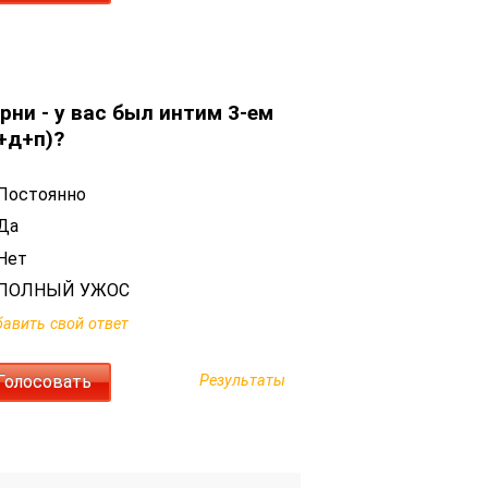
рни - у вас был интим 3-ем
+д+п)?
Постоянно
Да
Нет
ПОЛНЫЙ УЖОС
авить свой ответ
Результаты