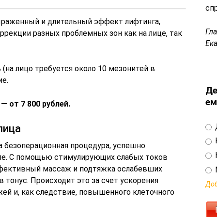
сп
раженный и длительный эффект лифтинга,
Гл
рекции разных проблемных зон как на лице, так
Ек
(на лицо требуется около 10 мезонитей в
ие.
Де
ем
»
— от 7 800 рублей.
лица
а безоперационная процедура, успешно
теле. С помощью стимулирующих слабых токов
ффективный массаж и подтяжка ослабевших
 тонус. Происходит это за счет ускорения
Доб
ей и, как следствие, повышенного клеточного