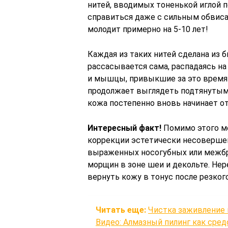
нитей, вводимых тоненькой иглой по
справиться даже с сильным обвиса
молодит примерно на 5-10 лет!
Каждая из таких нитей сделана из 
рассасывается сама, распадаясь на
и мышцы, привыкшие за это время
продолжает выглядеть подтянутым 
кожа постепенно вновь начинает о
Интересный факт!
Помимо этого м
коррекции эстетически несовершен
выраженных носогубных или межбро
морщин в зоне шеи и декольте. Нер
вернуть кожу в тонус после резкого
Читать еще:
Чистка заживление 
Видео: Алмазный пилинг как сре