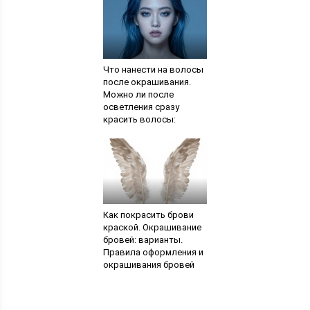
Как быстро убрать
черные точки на лице в
домашних условиях
содой
Что нанести на волосы
после окрашивания.
Можно ли после
осветления сразу
красить волосы:
влияние осветления на
структуру волос,
период между
осветлением и
окрашиванием.
Сравнение Ollin и Kaaral
Baco
Как покрасить брови
краской. Окрашивание
бровей: варианты.
Правила оформления и
окрашивания бровей
хной и краской в салоне
и дома. Как правильно
подобрать для себя