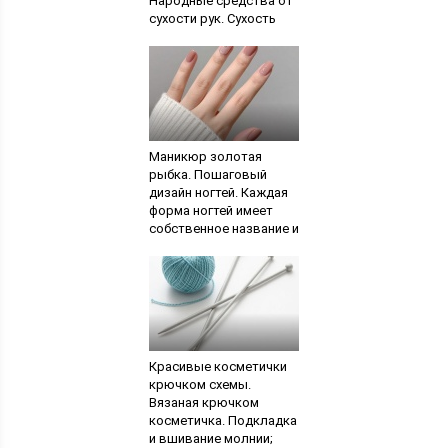
Народные средства от
сухости рук. Сухость
воздуха в помещении
Маникюр золотая
рыбка. Пошаговый
дизайн ногтей. Каждая
форма ногтей имеет
собственное название и
характерные признаки
Красивые косметички
крючком схемы.
Вязаная крючком
косметичка. Подкладка
и вшивание молнии;