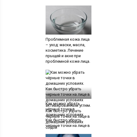
сборка вязаной
косметички
Проблемная кожа лица
– уход: маски, масла,
косметика. Лечение
прыщей и акне при
проблемной коже лица.
Эфиры от кожных
проблем. Видео: Как
избавиться от прыщей
и следов от них на
проблемной коже
Как можно убрать
чёрные точки в
домашних условиях.
Как быстро убрать
черные точки на лице в
домашних условиях
активированным углем.