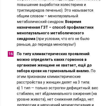
повышение выработки холестерина и
триглицеридов печенью). Это называется
общим словом – менопаузальный
метаболический синдром.
Вовремя
назначенная ГЗТ – способ профилактики
менопаузального метаболического
синдрома
(при условии, что его не было
раньше, до периода менопаузы!)
По типу климактерических проявлений
можно определить каких гормонов в
организме женщине не хватает, ещё до
забора крови на гормональный анализ.
По
этим признакам климактерические
расстройства у женщин делят на 3 типа:
а) 1 тип — только эстроген-дефицитный: вес
стабилен, нет абдоминального ожирения (на
уровне живота), нет снижения либидо, нет
депрессии и нарушений мочеиспускания и