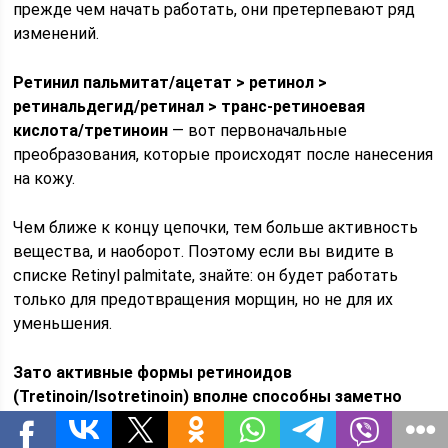
прежде чем начать работать, они претерпевают ряд
изменений.
Ретинил пальмитат/ацетат > ретинол >
ретинальдегид/ретинал > транс-ретиноевая
кислота/третиноин
— вот первоначальные
преобразования, которые происходят после нанесения
на кожу.
Чем ближе к концу цепочки, тем больше активность
вещества, и наоборот. Поэтому если вы видите в
списке Retinyl palmitate, знайте: он будет работать
только для предотвращения морщин, но не для их
уменьшения.
Зато активные формы ретиноидов
(Tretinoin/Isotretinoin) вполне способны заметно
сокращать морщины. При использовании таких
препаратов эпидермис утолщается, а роговой слой,