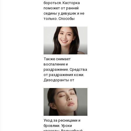
бороться. Касторка
поможет от ранней
седины у девушек и не
только. Способы
устранения седины
Также снимает
воспаление и
раздражение. Средства
от раздражения кожи.
Дезодоранты от
раздражения после
бритья
Уход за ресницами и
бровями. Уроки
красоты. Волшебный