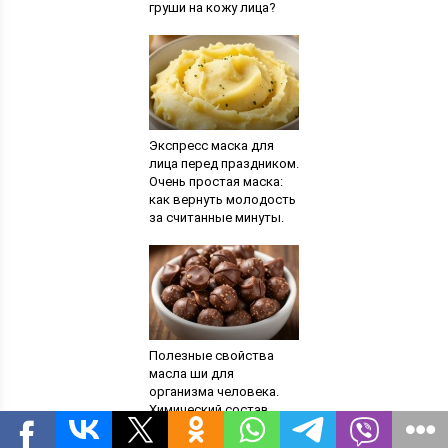
груши на кожу лица?
Результаты
применения. Маска из
груши против веснушек
Экспресс маска для
лица перед праздником.
Очень простая маска:
как вернуть молодость
за считанные минуты.
Экспресс-маска для
лица перед праздником
Полезные свойства
масла ши для
организма человека.
Химический состав
масла ши и его
полезные свойства.