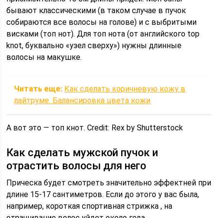
бывают классическими (в таком случае в пучок
собираются все волосы на голове) и с выбритыми
висками (топ нот). Для топ нота (от английского top
knot, буквально «узел сверху») нужны длинные
волосы на макушке.
Читать еще:
Как сделать коричневую кожу в
лайтруме. Балансировка цвета кожи
А вот это — топ кнот. Credit: Rex by Shutterstock
Как сделать мужской пучок и
отрастить волосы для него
Прическа будет смотреть значительно эффектней при
длине 15-17 сантиметров. Если до этого у вас была,
например, короткая спортивная стрижка , на
отращивание волос уйдет около года.