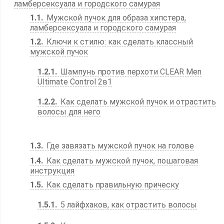
ламберсексуала и городского самурая
1.1
Мужской пучок для образа хипстера,
ламберсексуала и городского самурая
1.2
Ключи к стилю: как сделать классный
мужской пучок
1.2.1
Шампунь против перхоти CLEAR Men
Ultimate Control 2в1
1.2.2
Как сделать мужской пучок и отрастить
волосы для него
1.3
Где завязать мужской пучок на голове
1.4
Как сделать мужской пучок, пошаговая
инструкция
1.5
Как сделать правильную прическу
1.5.1
5 лайфхаков, как отрастить волосы