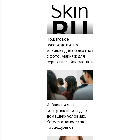
лечение. Если
периодически
появляются или
исчезают
Пошаговое
руководство по
макияжу для серых глаз
с фото. Макияж для
серых глаз. Как сделать
в домашних условиях,
видео уроки макияжа
для серых глаз
Избавиться от
веснушек навсегда в
домашних условиях.
Косметологические
процедуры от
гиперпигментации.
Противопоказания к