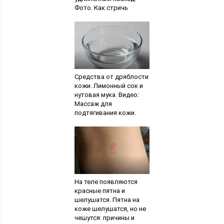
Фото. Как стричь
каскад»
самостоятельно»
Средства от дряблости
кожи. Лимонный сок и
нутовая мука. Видео:
Массаж для
подтягивания кожи.
Баночный массаж
На теле появляются
красные пятна и
шелушатся. Пятна на
коже шелушатся, но не
чешутся: причины и