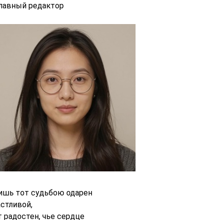
главный редактор
ишь тот судьбою одарен
астливой,
т радостен, чье сердце