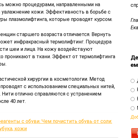
сь можно процедурами, направленными на
сп
 увлажнение кожи. Эффективность в борьбе с
ры плазмолифтинга, которые проводят курсом.
Гл
Ек
енщин старшего возраста отличается. Вернуть
может инфракрасный термолифтинг. Процедура
сти шеи и лица. На кожу воздействуют
ко проникают в ткани. Эффект от термолифтинга
Де
ры.
ем
астической хирургии в косметологии. Метод
 проводят с использованием специальных нитей,
 Нити отлично справляются с устранением
сле 40 лет.
Доб
еагенты с обуви. Чем почистить обувь от соли:
убука, кожи