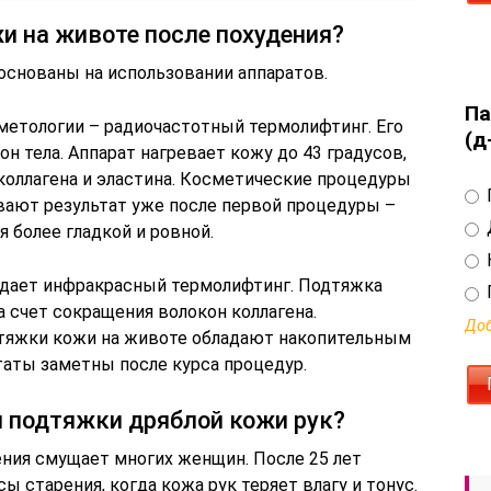
и на животе после похудения?
снованы на использовании аппаратов.
Па
метологии – радиочастотный термолифтинг. Его
(д
н тела. Аппарат нагревает кожу до 43 градусов,
оллагена и эластина. Косметические процедуры
ают результат уже после первой процедуры –
я более гладкой и ровной.
дает инфракрасный термолифтинг. Подтяжка
 счет сокращения волокон коллагена.
Доб
тяжки кожи на животе обладают накопительным
аты заметны после курса процедур.
я подтяжки дряблой кожи рук?
ения смущает многих женщин. После 25 лет
 старения, когда кожа рук теряет влагу и тонус.