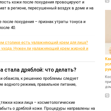
лость кожи после похудения провоцируют и
ат в регионе, пересушенный воздух в доме и на
е после похудения – признак утраты тонуса и
осле 40.
ом столике есть увлажняющий крем для лица?
 ухода. Нужен ли увлажняющий крем жирной и
Ка
ус
а стала дряблой: что делать?
ру
Кос
 и обвисла, к решению проблемы следует
при
е водного режима, правильное питание,
дом
тяжки кожи лица – косметологические
забыть о дряблой коже. Процедуры направлены на