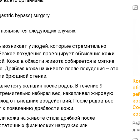
я всего организма.
(gastric bypass) surgery
 появляется следующих случаях:
ь возникает у людей, которые стремительно
Резкое похудение провоцирует обвисание кожи
й. Кожа в области живота собирается в мягкие
о. Дряблая кожа на животе после похудения – это
ти брюшной стенки.
Ко
ляется у женщин после родов. В течение 9
об
ремительно набирал вес, накапливал жировую
ре
плод от внешних воздействий. После родов вес
ко
Со
т к появлению дряблости кожи.
ко
ли кожа на животе стала дряблой после
Рей
остаточных физических нагрузках или
для