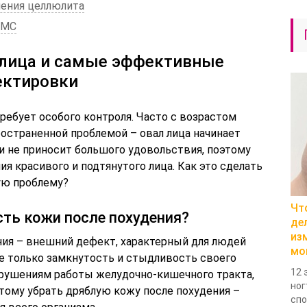
ения целлюлита
ЕМС
 лица и самые эффективные
ектировки
требует особого контроля. Часто с возрастом
остраненной проблемой – овал лица начинает
и не приносит большого удовольствия, поэтому
я красивого и подтянутого лица. Как это сделать
ую проблему?
Чт
сть кожи после похудения?
де
из
ния – внешний дефект, характерный для людей
мо
не только замкнутость и стыдливость своего
12 
нарушениям работы желудочно-кишечного тракта,
ног
тому убрать дряблую кожу после похудения –
спо