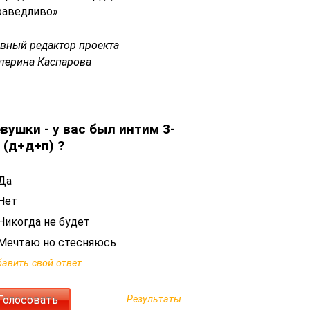
раведливо»
авный редактор проекта
атерина Каспарова
вушки - у вас был интим 3-
 (д+д+п) ?
Да
Нет
Никогда не будет
Мечтаю но стесняюсь
авить свой ответ
Результаты