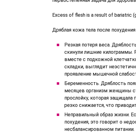
первостепенная задача для здоровь
Excess of flesh is a result of bariatric 
Дряблая кожа тела после похудения
Резкая потеря веса. Дряблост
скинули лишние килограммы. 
вместе с подкожной клетчатко
складки, выглядит неэстетичн
проявление мышечной слабос
Беременность. Дряблость появ
месяцев организм женщины ст
прослойку, которая защищала 
резко снижается, что приводи
Неправильный образ жизни. Ес
похудения, это говорит о нед
несбалансированном питании.