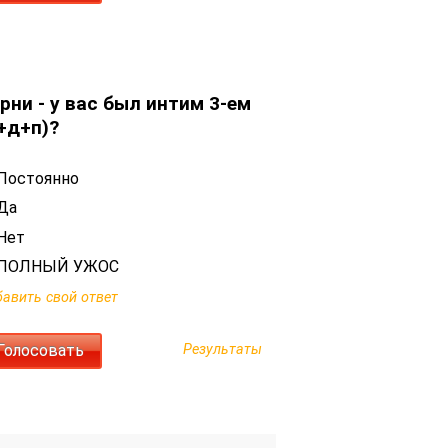
рни - у вас был интим 3-ем
+д+п)?
Постоянно
Да
Нет
ПОЛНЫЙ УЖОС
авить свой ответ
Результаты