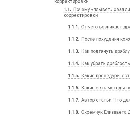
корректировки
1.1
Почему «плывет» овал ли
корректировки
1.1.1
От чего возникает др
1.1.2
После похудения кожа
1.1.3
Как подтянуть дряблу
1.1.4
Как убрать дряблость
1.1.5
Какие процедуры есть
1.1.6
Какие есть методы п
1.1.7
Автор статьи: Что де
1.1.8
Охремчук Елизавета 