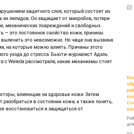
рушением защитного слоя, который состоит из
 их липидов. Он защищает от микробов, потери
е, механических повреждений и свободных
ть — это постоянное свойство кожи, причины
и вылечить это невозможно. Но чаще она вызвана
, на которые можно влиять. Причины этого
ного ухода до стресса. Бьюти-журналист Адэль
а с Weleda рассмотрела, какие механизмы стоят
Ко
об
ре
торы, влияющие на здоровье кожи. Затем
ко
 разобраться в состоянии кожи, а также понять,
Со
рее восстановиться и защищаться от
ко
Рей
для