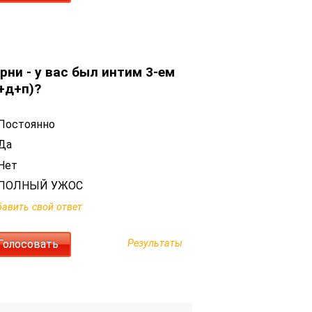
рни - у вас был интим 3-ем
+д+п)?
Постоянно
Да
Нет
ПОЛНЫЙ УЖОС
авить свой ответ
Результаты