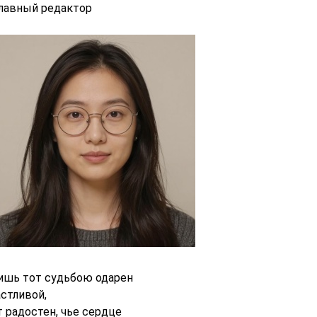
главный редактор
ишь тот судьбою одарен
астливой,
т радостен, чье сердце