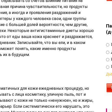
 сбрасывать со счетов влияние питания на
лавная причина чувствительности, но продукты
ния, а иногда и проявления раздражений и
иггеры у каждого человека свои, одни группы
е с большей долей вероятности, чем другие,
Па
рехи. Некоторые антигистаминные диеты хорошо
(д
 что от еды ваша кожа краснеет и раздражается,
невник. Записывайте, что вы ели, и в каком
поможет понять, какие именно продукты
 их в будущем.
Доб
вматичных для кожи ежедневных процедур, но
ывать с лица косметику, уличную пыль, пот и
ывают с кожи не только «ненужное», но и жиры,
арьер. Если систематически его нарушать, это