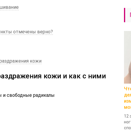
шивание
пункты отмечены верно?
раздражения кожи
аздражения кожи и как с ними
Чт
де
ы и свободные радикалы
из
мо
12 
ног
спо