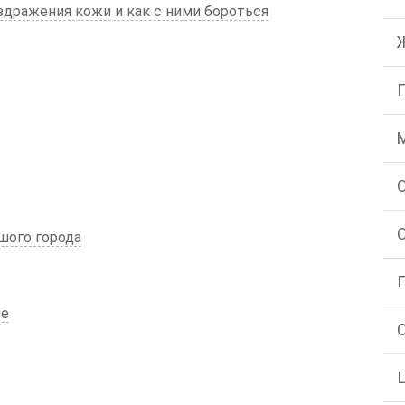
дражения кожи и как с ними бороться
шого города
ие