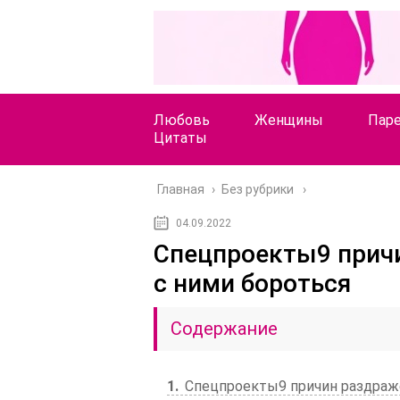
Любовь
Женщины
Пар
Цитаты
Главная
›
Без рубрики
04.09.2022
Спецпроекты9 причи
с ними бороться
Содержание
1
Спецпроекты9 причин раздраже