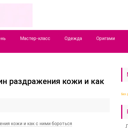
ень
Мастер-класс
Одежда
Оригами
н раздражения кожи и как
Без 
ния кожи и как с ними бороться