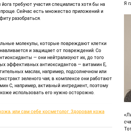
Я 
и йога требуют участия специалиста хотя бы на
е проще. Сейчас есть множество приложений и
фиту разобраться.
ильные молекулы, которые повреждают клетки
анавливается и защищает от повреждений. Со
тиоксиданты — они нейтрализуют их, до того
амых эффективных антиоксидантов — витамин Е,
тительных маслах, например, подсолнечном или
экстракт зеленого чая; в комплексе они работают
амин С, например, активный ингредиент, поэтому
 коже использовать его нужно осторожно.
кожа, или сам себе косметолог. Здоровая кожа
«Л
сч
То