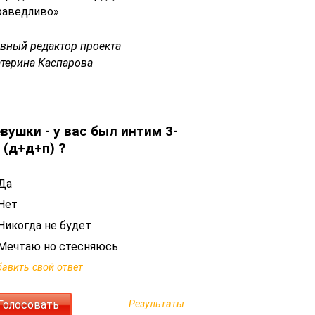
раведливо»
авный редактор проекта
атерина Каспарова
вушки - у вас был интим 3-
 (д+д+п) ?
Да
Нет
Никогда не будет
Мечтаю но стесняюсь
авить свой ответ
Результаты