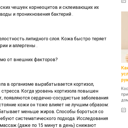
оских чешуек корнеоцитов и склеивающих их
воды и проникновения бактерий .
лостность липидного слоя. Кожа быстро теряет
рии и аллергены .
имо от внешних факторов?
Ка
ус
ру
ыпа в организме вырабатывается кортизол,
Кос
стресса. Когда уровень кортизола повышен
при
т, появляются сердечно-сосудистые заболевания
дом
стояние кожи он тоже влияет не лучшим образом:
батывает меньше жиров. Способы бороться со
ребуют систематического подхода. Исследования
 массаж (даже по 15 минут в день) снижают