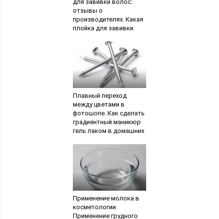
для завивки волос:
отзывы о
производителях. Какая
плойка для завивки
нужна, чтобы
получились крупные
локоны
Плавный переход
между цветами в
фотошопе. Как сделать
градиентный маникюр
гель лаком в домашних
условиях: пошаговое
руководство
Применение молока в
косметологии.
Применение грудного