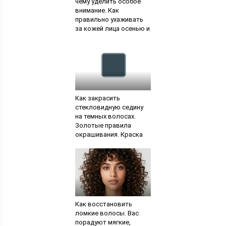
чему уделить особое
внимание. Как
правильно ухаживать
за кожей лица осенью и
зимой
Как закрасить
стекловидную седину
на темных волосах.
Золотые правила
окрашивания. Краска
для седых волос
Как восстановить
ломкие волосы. Вас
порадуют мягкие,