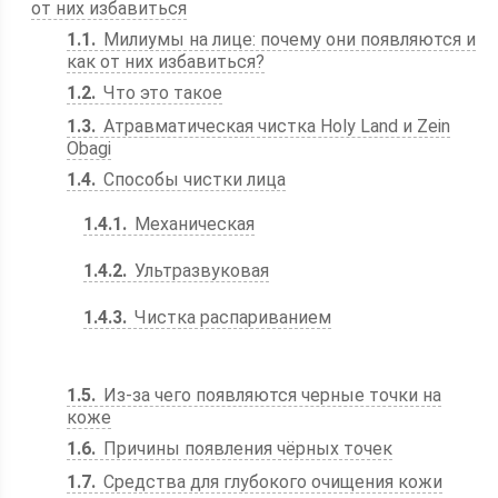
от них избавиться
1.1
Милиумы на лице: почему они появляются и
как от них избавиться?
1.2
Что это такое
1.3
Атравматическая чистка Holy Land и Zein
Obagi
1.4
Способы чистки лица
1.4.1
Механическая
1.4.2
Ультразвуковая
1.4.3
Чистка распариванием
1.5
Из-за чего появляются черные точки на
коже
1.6
Причины появления чёрных точек
1.7
Средства для глубокого очищения кожи