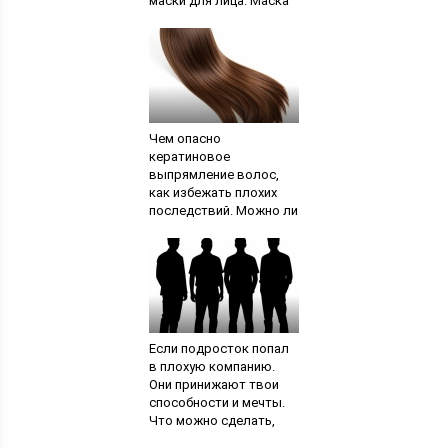
маски для лица. Маска
из молока и лимона для
омолаживания кожи
лица
Чем опасно
кератиновое
выпрямление волос,
как избежать плохих
последствий. Можно ли
делать кератиновое
выпрямление на
нарощенные волосы
Если подросток попал
в плохую компанию.
Они принижают твои
способности и мечты.
Что можно сделать,
чтобы дети не искали