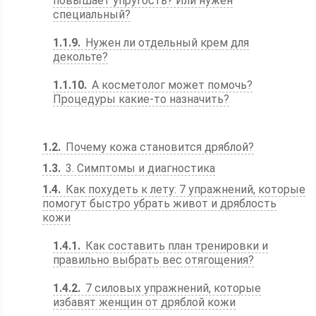
повышает упругость? Или нужен
специальный?
1.1.9
Нужен ли отдельный крем для
декольте?
1.1.10
А косметолог может помочь?
Процедуры какие-то назначить?
1.2
Почему кожа становится дряблой?
1.3
3. Симптомы и диагностика
1.4
Как похудеть к лету: 7 упражнений, которые
помогут быстро убрать живот и дряблость
кожи
1.4.1
Как составить план тренировки и
правильно выбрать вес отягощения?
1.4.2
7 силовых упражнений, которые
избавят женщин от дряблой кожи