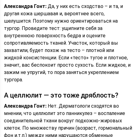
Александра Гонт:
Да, у них есть сходство – и та, и
другая кожа шершавая и, вероятнее всего,
шелушится. Поэтому нужно ориентироваться на
тургор. Проведите тест: ущипните себя за
внутреннюю поверхность бедра и оцените
сопротивляемость тканей. Участок, который вы
захватили, будет похож на тесто – плотной или
жидкой консистенции. Если «тесто» тугое и плотное,
значит, вас беспокоит просто сухость. Если жидкое, и
зажим не упругий, то пора заняться укреплением
тургора.
А целлюлит — это тоже дряблость?
Александра Гонт:
Нет. Дерматологи сходятся во
мнении, что целлюлит это панникулез – воспаление
соединительной ткани вокруг подкожно-жировых
клеток. По множеству причин (возраст, гормональный
фон и.т.п.) между ними нарушаются обменные