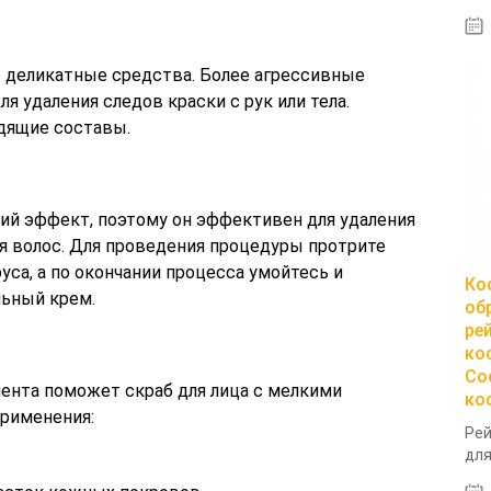
о деликатные средства. Более агрессивные
 удаления следов краски с рук или тела.
дящие составы.
й эффект, поэтому он эффективен для удаления
я волос. Для проведения процедуры протрите
уса, а по окончании процесса умойтесь и
Ко
льный крем.
об
ре
ко
Со
мента поможет скраб для лица с мелкими
ко
рименения:
Рей
для