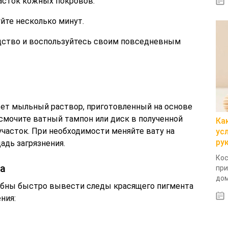
асток кожных покровов.
йте несколько минут.
дство и воспользуйтесь своим повседневным
ет мыльный раствор, приготовленный на основе
смочите ватный тампон или диск в полученной
Ка
часток. При необходимости меняйте вату на
ус
ру
адь загрязнения.
Кос
а
при
дом
собны быстро вывести следы красящего пигмента
ния: