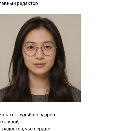
главный редактор
ишь тот судьбою одарен
астливой,
т радостен, чье сердце