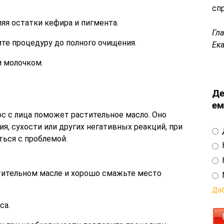
сп
ляя остатки кефира и пигмента.
Гл
те процедуру до полного очищения.
Ек
 молочком.
Де
ем
с с лица поможет растительное масло. Оно
я, сухости или других негативных реакций, при
ься с проблемой.
тительном масле и хорошо смажьте место
Доб
са.