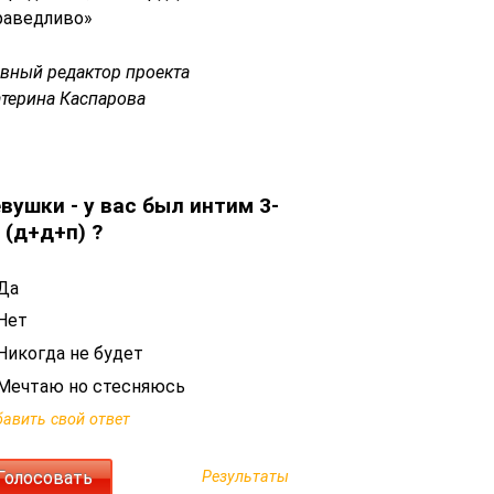
раведливо»
авный редактор проекта
атерина Каспарова
вушки - у вас был интим 3-
 (д+д+п) ?
Да
Нет
Никогда не будет
Мечтаю но стесняюсь
авить свой ответ
Результаты