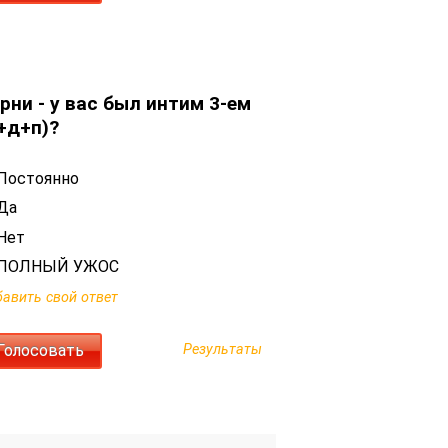
рни - у вас был интим 3-ем
+д+п)?
Постоянно
Да
Нет
ПОЛНЫЙ УЖОС
авить свой ответ
Результаты