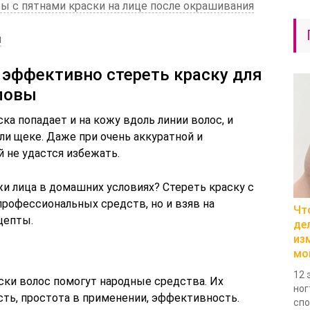
 с пятнами краски на лице после окрашивания
и
 эффективно стереть краску для
оловы
ка попадает и на кожу вдоль линии волос, и
ли щеке. Даже при очень аккуратной и
й не удастся избежать.
жи лица в домашних условиях? Стереть краску с
профессиональных средств, но и взяв на
Чт
цепты.
де
из
мо
12 
ски волос помогут народные средства. Их
ног
ть, простота в применении, эффективность.
спо