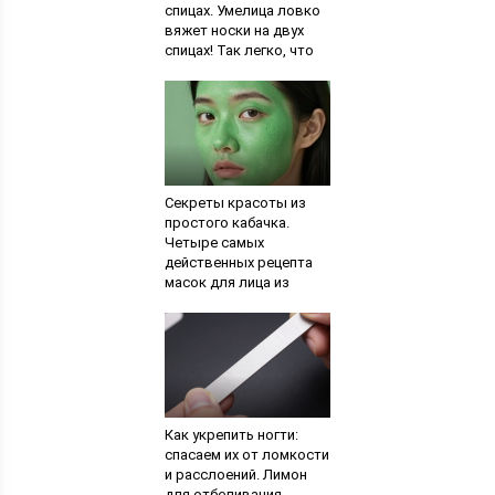
спицах. Умелица ловко
вяжет носки на двух
спицах! Так легко, что
справится даже
новичок
Секреты красоты из
простого кабачка.
Четыре самых
действенных рецепта
масок для лица из
кабачков. Правила
применения овоща для
лица
Как укрепить ногти:
спасаем их от ломкости
и расслоений. Лимон
для отбеливания