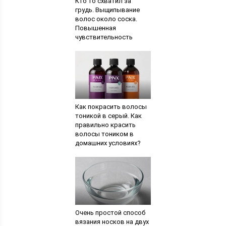
Кто то схватил за
грудь. Выщипывание
волос около соска.
Повышенная
чувствительность
перед менструацией
Как покрасить волосы
тоникой в серый. Как
правильно красить
волосы тоником в
домашних условиях?
Сколько держится
оттеночный бальзам
Очень простой способ
вязания носков на двух