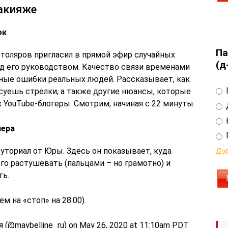
акияже
ок
Па
Столяров пригласил в прямой эфир случайных
(д
од его руководством. Качество связи временами
ьные ошибки реальных людей. Рассказывает, как
суешь стрелки, а также другие нюансы, которые
 YouTube-блогеры. Смотрим, начиная с 22 минуты:
лера
уториал от Юры. Здесь он показывает, куда
Доб
его растушевать (пальцами – но грамотно) и
ть.
м на «стоп» на 28:00).
я (@maybelline_ru) on May 26, 2020 at 11:10am PDT