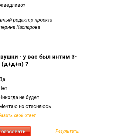
раведливо»
авный редактор проекта
атерина Каспарова
вушки - у вас был интим 3-
 (д+д+п) ?
Да
Нет
Никогда не будет
Мечтаю но стесняюсь
авить свой ответ
Результаты