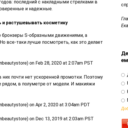
одов: последний с накладными стрелками в
сп
роверенные и надежные.
Гл
ь и растушевывать косметику
Ек
е бронзеры S-образными движениями, а
о все-таки лучше посмотреть, как это делает
Де
ем
nbeautystore) on Feb 28, 2020 at 2:07am PST
в них почти нет ускоренной промотки. Поэтому
е рядом, в полуметре от модели. И макияжи
nbeautystore) on Apr 2, 2020 at 3:04am PDT
Доб
nbeautystore) on Dec 13, 2019 at 2:03am PST