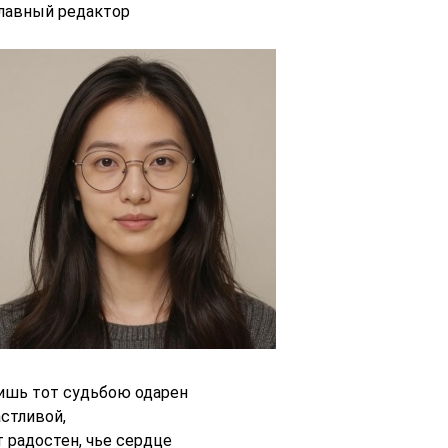
главный редактор
ишь тот судьбою одарен
астливой,
т радостен, чье сердце