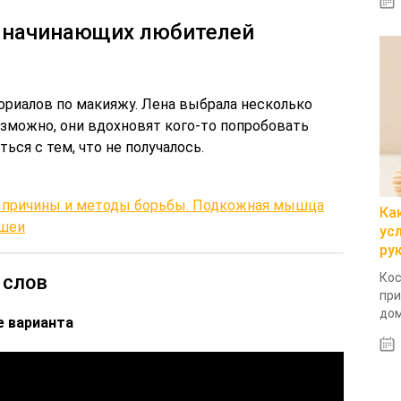
и начинающих любителей
ториалов по макияжу. Лена выбрала несколько
озможно, они вдохновят кого-то попробовать
ься с тем, что не получалось.
: причины и методы борьбы. Подкожная мышца
Ка
 шеи
ус
ру
Кос
 слов
при
дом
е варианта