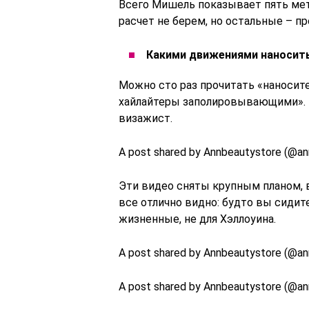
Всего Мишель показывает пять мет
расчет не берем, но остальные – п
Какими движениями наносит
Можно сто раз прочитать «наносит
хайлайтеры заполировывающими». Н
визажист.
A post shared by Annbeautystore (@an
Эти видео сняты крупным планом, 
все отлично видно: будто вы сидит
жизненные, не для Хэллоуина.
A post shared by Annbeautystore (@an
A post shared by Annbeautystore (@an