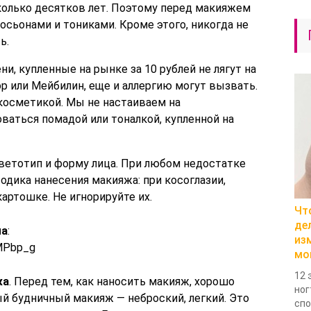
колько десятков лет. Поэтому перед макияжем
осьонами и тониками. Кроме этого, никогда не
ь.
и, купленные на рынке за 10 рублей не лягут на
р или Мейбилин, еще и аллергию могут вызвать.
косметикой. Мы не настаиваем на
оваться помадой или тоналкой, купленной на
етотип и форму лица. При любом недостатке
одика нанесения макияжа: при косоглазии,
артошке. Не игнорируйте их.
Чт
де
ма
:
из
4MPbp_g
мо
12 
жа
. Перед тем, как наносить макияж, хорошо
ног
ый будничный макияж — неброский, легкий. Это
спо