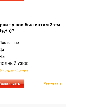
рни - у вас был интим 3-ем
+д+п)?
Постоянно
Да
Нет
ПОЛНЫЙ УЖОС
авить свой ответ
Результаты