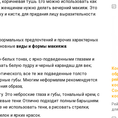
, коричневая тушь. Его можно использовать как
ру женщинам нужно делать вечерний макияж. Это
у и кисти, для придания лицу выразительности.
еформальных предпочтений и прочих характерных
основные
виды и формы макияжа
:
о-белых тонах, с ярко-подведенными глазами и
вать белую пудру и черный карандаш для век;
Ко
отического, все те же подведенные толсто
об
ре
черные губы. Многим неформалам рекомендуется
ко
ния образа;
Со
у. Это неброские глаза и губы, тональный крем, с
ко
евые тени. Отлично подходит полным барышням.
Рей
 не использовать тени, а рисовать стрелки;
для
елок и ярких красок.