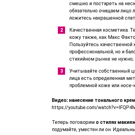
смешно и постареть на нес
обязательно очищаем лицо л
ложитесь накрашенной спат
Качественная косметика. Тен
кожу также, как Макс Факто
Пользуйтесь качественной 
профессиональной, но и бал
стихийном рынке не нужно;
Учитывайте собственный цв
лица есть определенная мет
проблемной коже или носе-к
Видео: нанесение тонального кре
https://youtube.com/watch?v=lFQP
Теперь поговорим
о стилях макия
подумайте, уместен ли он. Идеальн