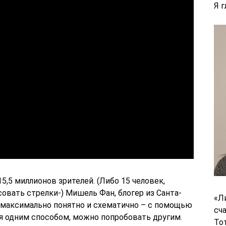
Я 
5,5 миллионов зрителей. (Либо 15 человек,
совать стрелки-) Мишель Фан, блогер из Санта-
«Л
я, максимально понятно и схематично – с помощью
сч
ся одним способом, можно попробовать другим.
То