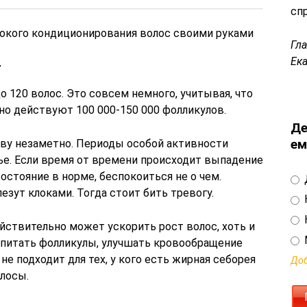
сп
бокого кондиционирования волос своими руками
Гл
Ек
т
о 120 волос. Это совсем немного, учитывая, что
но действуют 100 000-150 000 фолликулов.
Де
ем
ову незаметно. Периоды особой активности
ье. Если время от времени происходит выпадение
остояние в норме, беспокоиться не о чем.
езут клоками. Тогда стоит бить тревогу.
ействительно может ускорить рост волос, хоть и
о питать фолликулы, улучшать кровообращение
не подходит для тех, у кого есть жирная себорея
Доб
лосы.