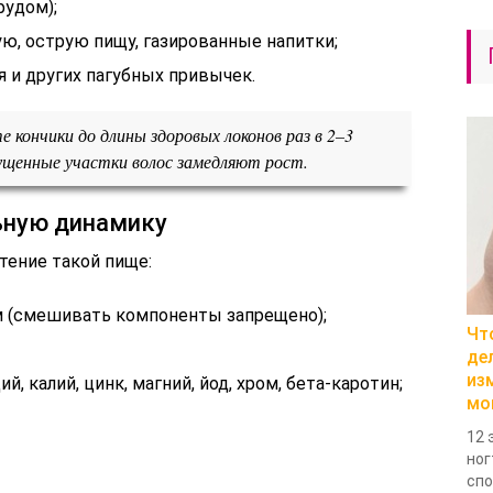
фудом);
ю, острую пищу, газированные напитки;
я и других пагубных привычек.
 кончики до длины здоровых локонов раз в 2–3
ущенные участки волос замедляют рост.
ьную динамику
тение такой пище:
 (смешивать компоненты запрещено);
Чт
де
из
, калий, цинк, магний, йод, хром, бета-каротин;
мо
12 
ног
спо