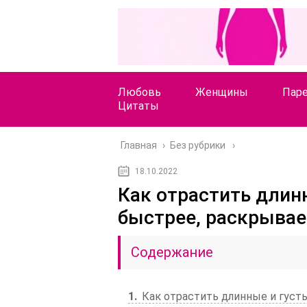
Любовь
Женщины
Пар
Цитаты
Главная
›
Без рубрики
18.10.2022
Как отрастить длин
быстрее, раскрывае
Содержание
1
Как отрастить длинные и густ