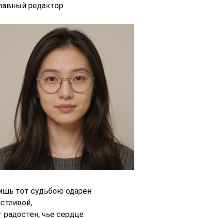
главный редактор
ишь тот судьбою одарен
астливой,
т радостен, чье сердце