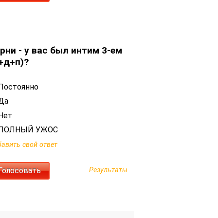
рни - у вас был интим 3-ем
+д+п)?
Постоянно
Да
Нет
ПОЛНЫЙ УЖОС
авить свой ответ
Результаты