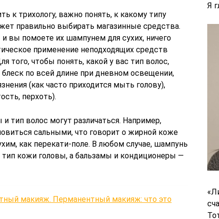
Я 
ь к трихологу, важно понять, к какому типу
жет правильно выбирать магазинные средства.
 и вы помоете их шампунем для сухих, ничего
атическое применение неподходящих средств
 того, чтобы понять, какой у вас тип волос,
блеск по всей длине при дневном освещении,
знения (как часто приходится мыть голову),
ость, перхоть).
 и тип волос могут различаться. Например,
новиться сальными, что говорит о жирной коже
ухим, как перекати-поле. В любом случае, шампунь
 тип кожи головы, а бальзамы и кондиционеры —
«Л
тный макияж. Перманентный макияж: что это
сч
То