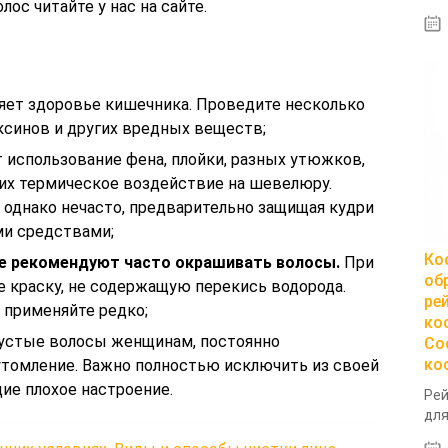
лос читайте у нас на сайте.
ияет здоровье кишечника. Проведите несколько
ксинов и других вредных веществ;
использование фена, плойки, разных утюжков,
х термическое воздействие на шевелюру.
 однако нечасто, предварительно защищая кудри
и средствами;
Ко
е рекомендуют часто окрашивать волосы.
При
об
е краску, не содержащую перекись водорода.
ре
 применяйте редко;
ко
густые волосы женщинам, постоянно
Со
ко
томление. Важно полностью исключить из своей
ие плохое настроение.
Рей
для