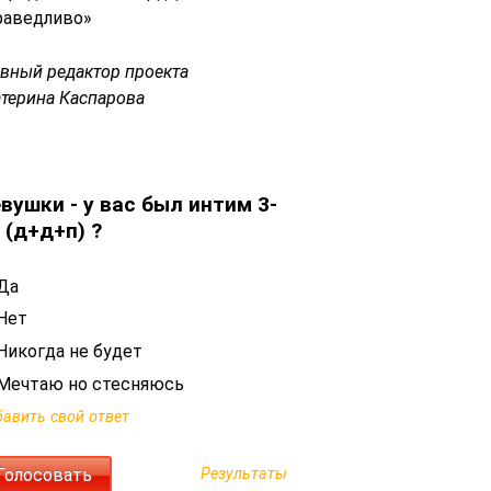
раведливо»
авный редактор проекта
атерина Каспарова
вушки - у вас был интим 3-
 (д+д+п) ?
Да
Нет
Никогда не будет
Мечтаю но стесняюсь
авить свой ответ
Результаты