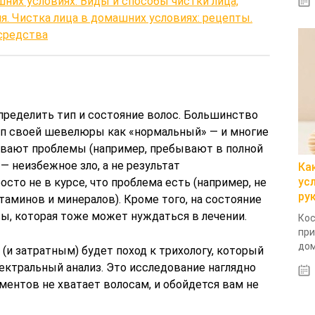
шних условиях. Виды и способы чистки лица,
. Чистка лица в домашних условиях: рецепты.
средства
пределить тип и состояние волос. Большинство
ип своей шевелюры как «нормальный» — и многие
ивают проблемы (например, пребывают в полной
— неизбежное зло, а не результат
Ка
ус
осто не в курсе, что проблема есть (например, не
ру
аминов и минералов). Кроме того, на состояние
ы, которая тоже может нуждаться в лечении.
Кос
при
дом
 затратным) будет поход к трихологу, который
ектральный анализ. Это исследование наглядно
ентов не хватает волосам, и обойдется вам не