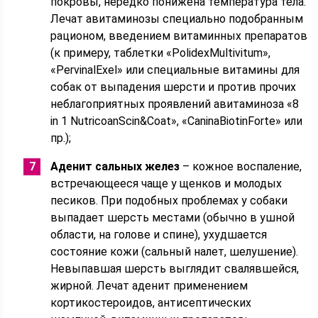
покровы, нередко понижена температура тела.
Лечат авитаминозы специально подобранным
рационом, введением витаминных препаратов
(к примеру, таблетки «PolidexMultivitum»,
«PervinalExel» или специальные витамины для
собак от выпадения шерсти и против прочих
неблагоприятных проявлений авитаминоза «8
in 1 NutricoanScin&Coat», «CaninaBiotinForte» или
пр.);
Аденит сальных желез
– кожное воспаление,
встречающееся чаще у щенков и молодых
песиков. При подобных проблемах у собаки
выпадает шерсть местами (обычно в ушной
области, на голове и спине), ухудшается
состояние кожи (сальный налет, шелушение).
Невыпавшая шерсть выглядит свалявшейся,
жирной. Лечат аденит применением
кортикостероидов, антисептических