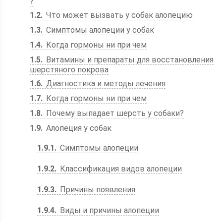
?
1.2
Что может вызвать у собак алопецию
1.3
Симптомы алопеции у собак
1.4
Когда гормоны ни при чем
1.5
Витамины и препараты для восстановления
шерстяного покрова
1.6
Диагностика и методы лечения
1.7
Когда гормоны ни при чем
1.8
Почему выпадает шерсть у собаки?
1.9
Алопеция у собак
1.9.1
Симптомы алопеции
1.9.2
Классификация видов алопеции
1.9.3
Причины появления
1.9.4
Виды и причины алопеции