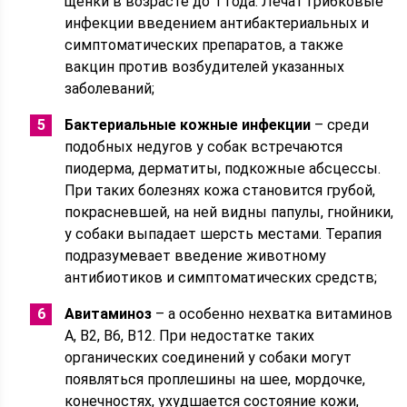
щенки в возрасте до 1 года. Лечат грибковые
инфекции введением антибактериальных и
симптоматических препаратов, а также
вакцин против возбудителей указанных
заболеваний;
Бактериальные кожные инфекции
– среди
подобных недугов у собак встречаются
пиодерма, дерматиты, подкожные абсцессы.
При таких болезнях кожа становится грубой,
покрасневшей, на ней видны папулы, гнойники,
у собаки выпадает шерсть местами. Терапия
подразумевает введение животному
антибиотиков и симптоматических средств;
Авитаминоз
– а особенно нехватка витаминов
А, В2, В6, В12. При недостатке таких
органических соединений у собаки могут
появляться проплешины на шее, мордочке,
конечностях, ухудшается состояние кожи,