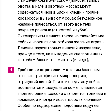
с кишечником и желудком (поносы, запоры,
рвота), в кале и рвотных массах могут
содержаться черви. Блохи, клещи и прочие
кровососы вызывают у собак безудержное
желание почесаться, от этого все тело
покрыто ранками (от когтей и зубов).
Эктопаразиты влияют также на спокойствие
собаки, нарушая сон, отбирая желание играть.
Лечение паразитарных инвазий направлено,
прежде всего, на выведение «непрошенных
гостей» – блох и гельминтов (или др.);
Грибковые поражения
– к таким болезням
относят трихофитию, микроспорию,
стригущий лишай. При этих недугах у собак
воспаляется и шелушится кожа, появляются
гнойные ранки, волоски становятся тонкими и
ломкими, а иногда и лезет шерсть клочьями.
Особенно подвержены подобным недугам