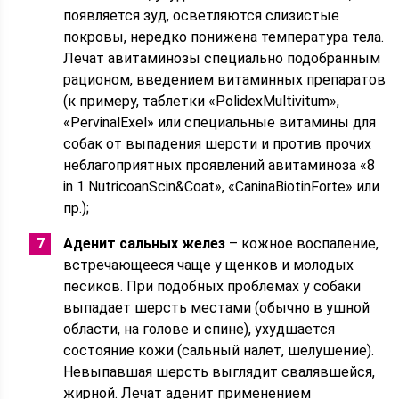
появляется зуд, осветляются слизистые
покровы, нередко понижена температура тела.
Лечат авитаминозы специально подобранным
рационом, введением витаминных препаратов
(к примеру, таблетки «PolidexMultivitum»,
«PervinalExel» или специальные витамины для
собак от выпадения шерсти и против прочих
неблагоприятных проявлений авитаминоза «8
in 1 NutricoanScin&Coat», «CaninaBiotinForte» или
пр.);
Аденит сальных желез
– кожное воспаление,
встречающееся чаще у щенков и молодых
песиков. При подобных проблемах у собаки
выпадает шерсть местами (обычно в ушной
области, на голове и спине), ухудшается
состояние кожи (сальный налет, шелушение).
Невыпавшая шерсть выглядит свалявшейся,
жирной. Лечат аденит применением