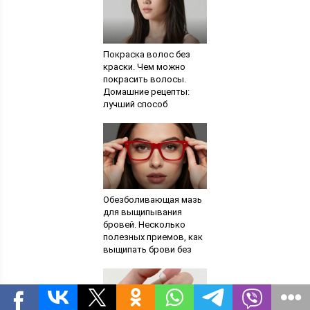
Покраска волос без
краски. Чем можно
покрасить волосы.
Домашние рецепты:
лучший способ
получить другой цвет
без вреда для волос
Обезболивающая мазь
для выщипывания
бровей. Несколько
полезных приемов, как
выщипать брови без
боли. Лазерное
удаление волосков