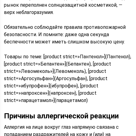
рынок переполнен солнцезащитной косметикой, ―
верх неблагоразумия.
Обязательно соблюдайте правила противопожарной
безопасности. И помните: даже одна секунда
беспечности может иметь слишком высокую цену.
Товары по теме: [product strict=»Пантенол»](Пантенол),
[product strict=»Бепантен»](Бепантен), [product
strict=»Левомеколь»](Левомеколь), [product
strict=»Аргосульфан»](Аргосульфан), [product
strict=»ибупрофен»](ибупрофен), [product
strict=»напроксен»](напроксен), [product
strict=»парацетамол»](парацетамол)
Причины аллергической реакции
Аллергия на лице вокруг глаз напрямую связана с
попаданием раздражителей на кожу и (или) на