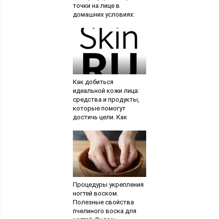
точки на лице в
домашних условиях:
советы
профессионалов.
Зубная паста и соль
Как добиться
идеальной кожи лица:
средства и продукты,
которые помогут
достичь цели. Как
сделать кожу лица
идеальной в домашних
условиях
Процедуры укрепления
ногтей воском.
Полезные свойства
пчелиного воска для