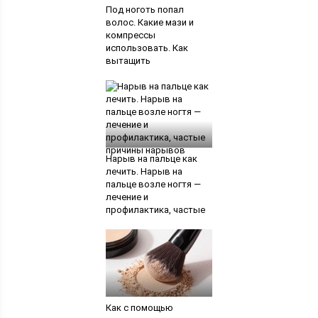
Под ноготь попал
волос. Какие мази и
компрессы
использовать. Как
вытащить
металлическую занозу
из пальца
Нарыв на пальце как
лечить. Нарыв на
пальце возле ногтя —
лечение и
профилактика, частые
причины нарывов
Как с помощью