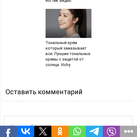
ногтей. Видео:
запечатывание ногтей
воском в домашних
условиях
Тональный крем
который замазывает
все. Лучшие тональные
кремы с защитой от
солнца. Vichy
NormaTeint –
тональный крем для
проблемной кожи
Оставить комментарий