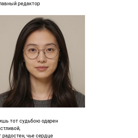
главный редактор
ишь тот судьбою одарен
астливой,
т радостен, чье сердце