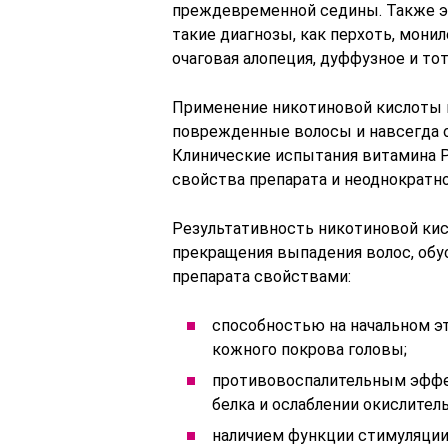
преждевременной седины. Также э
такие диагнозы, как перхоть, мони
очаговая алопеция, дуффузное и то
Применение никотиновой кислоты к
поврежденные волосы и навсегда о
Клинические испытания витамина 
свойства препарата и неоднократн
Результативность никотиновой кис
прекращения выпадения волос, обу
препарата свойствами:
способностью на начальном э
кожного покрова головы;
противовоспалительным эффе
белка и ослаблении окислител
наличием функции стимуляции