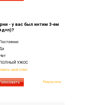
рни - у вас был интим 3-ем
+д+п)?
Постоянно
Да
Нет
ПОЛНЫЙ УЖОС
авить свой ответ
Результаты