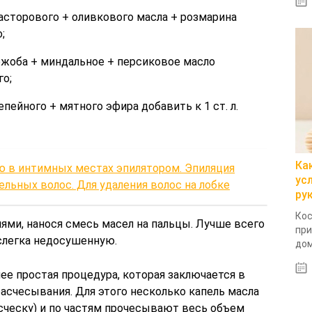
касторового + оливкового масла + розмарина
;
ожоба + миндальное + персиковое масло
го;
епейного + мятного эфира добавить к 1 ст. л.
Ка
ю в интимных местах эпилятором. Эпиляция
ус
ельных волос. Для удаления волос на лобке
ру
Кос
ми, нанося смесь масел на пальцы. Лучше всего
при
 слегка недосушенную.
дом
ее простая процедура, которая заключается в
асчесывания. Для этого несколько капель масла
сческу) и по частям прочесывают весь объем