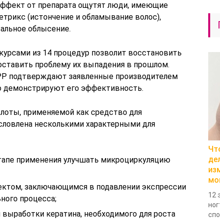
ффект от препарата ощутят люди, имеющие
летрикс (истончение и обламывание волос),
тальное облысение.
урсами из 14 процедур позволит восстановить
ставить проблему их выпадения в прошлом.
РР подтверждают заявленные производителем
о демонстрируют его эффективность.
лоты, применяемой как средство для
словлена несколькими характерными для
Чт
де
тапе применения улучшать микроциркуляцию
из
мо
ктом, заключающимся в подавлении экспрессии
12 
ьного процесса;
ног
 выработки кератина, необходимого для роста
спо