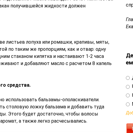
сп
такан получившейся жидкости должен
Гл
Ек
е листьев лопуха или ромашки, крапивы, мяты,
той по таким же пропорциям, как и отвар: одну
Де
ним стаканом кипятка и настаивают 1-2 часа
ем
еживают и добавляют масло с расчетом 8 капель
го средства.
о использовать бальзамы-ополаскиватели.
ть столовую ложку бальзама и добавить туда
Доб
ды. Этого будет достаточно, чтобы волосы
аромат, а также легко расчесывались.