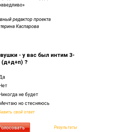
раведливо»
авный редактор проекта
атерина Каспарова
вушки - у вас был интим 3-
 (д+д+п) ?
Да
Нет
Никогда не будет
Мечтаю но стесняюсь
авить свой ответ
Результаты