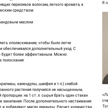
Я 
нящих переливов волосам, легкого аромата, а
ческим средством.
авандовым маслом
лать ополаскивание, чтобы было легче
м обеспечивался дополнительный уход. С
е будет более эффективным. Можно
в полоскания:
крапивы, календулы, шалфея и т.п.) слабой
ранного растения получился не насыщенным,
«Л
пропорции: на 1 ст. л. сырья брать один стакан
сч
е закипания. После дополнительного настаивания
То
т и добавляют масло лаванды. Расчет количества