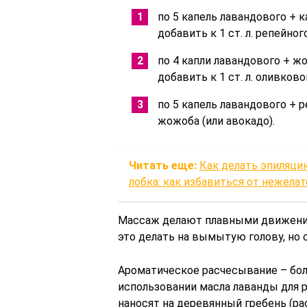
по 5 капель лавандового + 
добавить к 1 ст. л. репейного
по 4 капли лавандового + ж
добавить к 1 ст. л. оливково
по 5 капель лавандового + р
жожоба (или авокадо).
Читать еще:
Как делать эпиляци
лобка: как избавиться от нежелат
Массаж делают плавными движения
это делать на вымытую голову, но
Ароматическое расчесывание – бол
использовании масла лаванды для р
наносят на деревянный гребень (ра