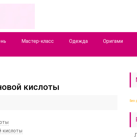
ень
Мастер-класс
Одежда
Оригами
новой кислоты
Без 
лоты
й кислоты