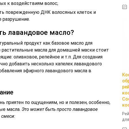
ых к воздействиям волос;
ть поврежденную ДНК волосяных клеток и
 разрушение.
ть лавандовое масло?
туральный продукт как базовое масло для
 растительные масла для домашней маски стоит
щие: оливковое, репейное и т.п. Для создания
чно добавить несколько капелек лавандового
 добавления эфирного лавандового масла в
Ко
об
ре
ание
ко
Со
ь приятен по ощущениям, но и полезен, особенно,
ко
ые масла.
Это может быть просто лавандовое
Рей
 смеси:
для