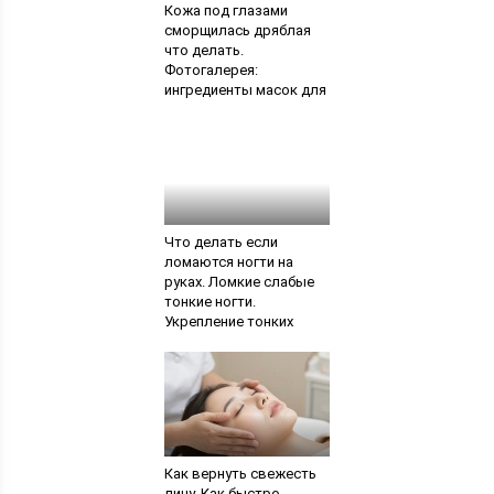
Кожа под глазами
сморщилась дряблая
что делать.
Фотогалерея:
ингредиенты масок для
восстановления
упругости век. Разгадка
тайны старения глаз
Что делать если
ломаются ногти на
руках. Ломкие слабые
тонкие ногти.
Укрепление тонких
ломких ногтей. Рецепты
для лечения и
укрепления ногтей
Как вернуть свежесть
лицу. Как быстро