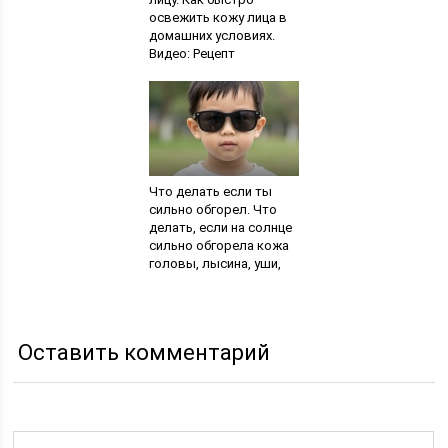
освежить кожу лица в
домашних условиях.
Видео: Рецепт
освежающей маски от
эксперта по домашней
косметике
Что делать если ты
сильно обгорел. Что
делать, если на солнце
сильно обгорела кожа
головы, лысина, уши,
шея? Степени и стадии
солнечных ожогов
Оставить комментарий