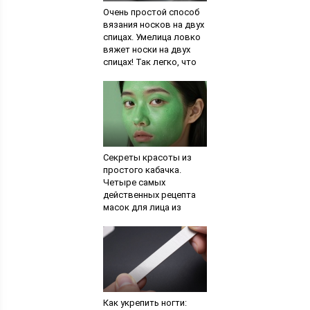
Очень простой способ
вязания носков на двух
спицах. Умелица ловко
вяжет носки на двух
спицах! Так легко, что
справится даже
новичок
Секреты красоты из
простого кабачка.
Четыре самых
действенных рецепта
масок для лица из
кабачков. Правила
применения овоща для
лица
Как укрепить ногти: