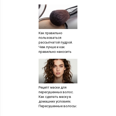
ногти — что это такое,
как выбрать, наклеить
и носить (с фото)
Как правильно
пользоваться
рассыпчатой пудрой.
Чем лучше и как
правильно наносить
пудру на лицо? Пудра с
эффектом здоровой
сияющей кожи Belle De
Teint, Lancome
Рецепт маски для
пересушенных волос.
Как сделать маску в
домашних условиях.
Пересушенные волосы:
лечение и
восстановление.