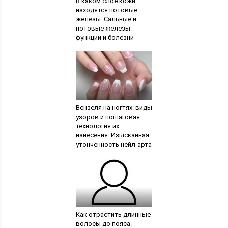
В каком слое кожи
находятся потовые
железы. Сальные и
потовые железы:
функции и болезни
Вензеля на ногтях: виды
узоров и пошаговая
технология их
нанесения. Изысканная
утонченность нейл-арта
с вензелями
Как отрастить длинные
волосы до пояса.