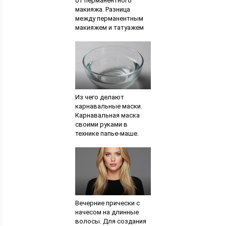
от перманентного
макияжа. Разница
между перманентным
макияжем и татуажем
Из чего делают
карнавальные маски.
Карнавальная маска
своими руками в
технике папье-маше.
Мастер-класс с
пошаговыми фото
Вечерние прически с
начесом на длинные
волосы. Для создания