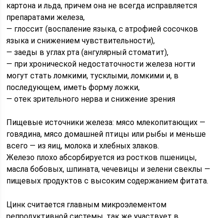
картона и льда, причем она не всегда исправляется
препаратами железа,
— глоссит (воспаление языка, с атрофией сосочков
языка и снижением чувствительности),
— заеды в углах рта (ангулярный стоматит),
— при хронической недостаточности железа ногти
могут стать ломкими, тусклыми, ломкими и, в
последующем, иметь форму ложки,
— отек зрительного нерва и снижение зрения
⠀
Пищевые источники железа: мясо млекопитающих —
говядина, мясо домашней птицы или рыбы и меньше
всего — из яиц, молока и хлебных злаков.
Железо плохо абсорбируется из ростков пшеницы,
масла бобовых, шпината, чечевицы и зелени свеклы —
пищевых продуктов с высоким содержанием фитата.
Цинк считается главным микроэлементом
репродуктивной системы, так же участвует в