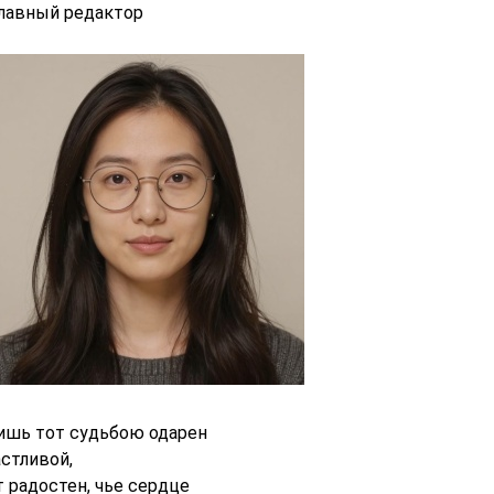
главный редактор
ишь тот судьбою одарен
астливой,
т радостен, чье сердце