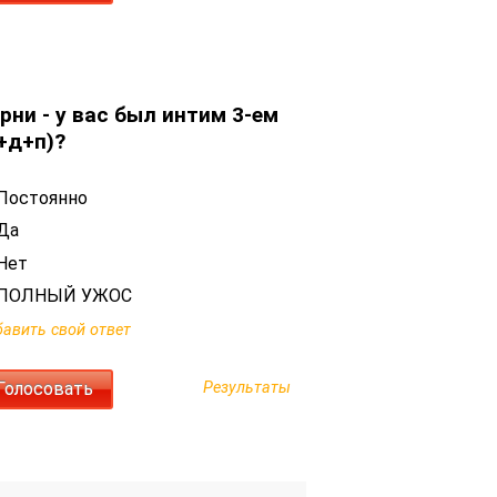
рни - у вас был интим 3-ем
+д+п)?
Постоянно
Да
Нет
ПОЛНЫЙ УЖОС
авить свой ответ
Результаты