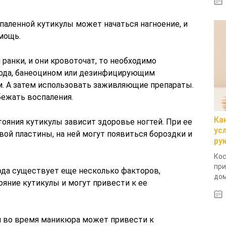
паленной кутикулы может начаться нагноение, и
мощь.
 ранки, и они кровоточат, то необходимо
ода, банеоцином или дезинфицирующим
 А затем использовать заживляющие препараты.
бежать воспаления.
Ка
ояния кутикулы зависит здоровье ногтей. При ее
ус
вой пластины, на ней могут появиться бороздки и
ру
Кос
при
ода существует еще несколько факторов,
дом
яние кутикулы и могут привести к ее
м во время маникюра может привести к