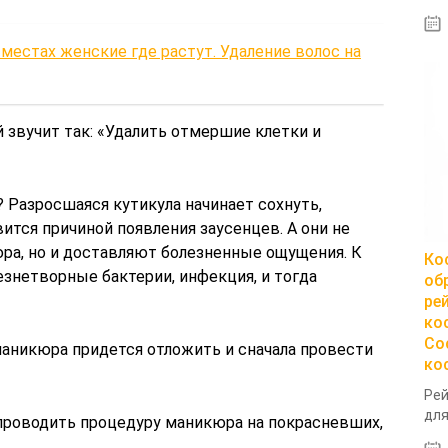
местах женские где растут. Удаление волос на
й звучит так: «Удалить отмершие клетки и
 Разросшаяся кутикула начинает сохнуть,
вится причиной появления заусенцев. А они не
ра, но и доставляют болезненные ощущения. К
Ко
езнетворные бактерии, инфекция, и тогда
об
ре
ко
Со
маникюра придется отложить и сначала провести
ко
Рей
для
 проводить процедуру маникюра на покрасневших,