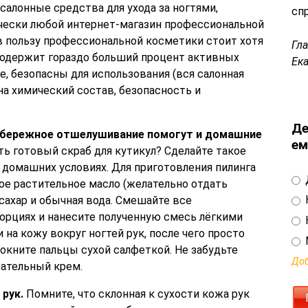
алонные средства для ухода за ногтями,
сп
чески любой интернет-магазин профессиональной
в пользу профессиональной косметики стоит хотя
Гл
 содержит гораздо больший процент активных
Ек
е, безопасны для использования (вся салонная
а химический состав, безопасность и
Де
 бережное отшелушивание помогут и домашние
ем
ть готовый скраб для кутикул? Сделайте такое
 домашних условиях. Для приготовления пилинга
ое растительное масло (желательно отдать
сахар и обычная вода. Смешайте все
орциях и нанесите полученную смесь лёгкими
а кожу вокруг ногтей рук, после чего просто
окните пальцы сухой салфеткой. Не забудьте
Доб
ательный крем.
 рук.
Помните, что склонная к сухости кожа рук