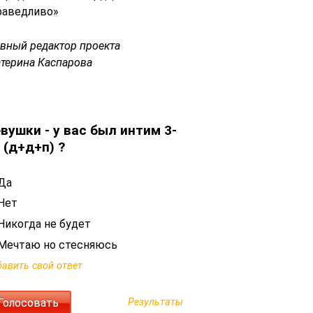
раведливо»
авный редактор проекта
атерина Каспарова
вушки - у вас был интим 3-
 (д+д+п) ?
Да
Нет
Никогда не будет
Мечтаю но стесняюсь
авить свой ответ
Результаты