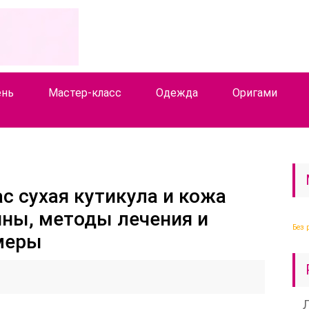
ень
Мастер-класс
Одежда
Оригами
ас сухая кутикула и кожа
ины, методы лечения и
Без 
меры