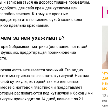
ы и записываться на дорогостоящие процедуры.
одобрать для себя крем для кутикулы или
пособов лечения. К тому же простые
предотвратить появление сухой кожи около
никюр идеально красивыми.
ачем за ней ухаживать?
оторый обрамляет матрикс (основание ногтевой
ю функцию, предотвращая проникновение
ста.
ерхняя часть называется эпонихий. Его видно
Чт
 его мы привыкли называть кутикулой. Нижняя
де
 слой кутикулы, который так же выполняет
из
месте с ногтевой пластиной и представляет
мо
которые располагаются под кутикулой и боковыми
12 
икулы происходит за 14 дней, полное – за 21
ног
спо