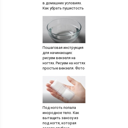
в домашних условиях.
Как убрать пушистость
волос: эффективные
средства
Пошаговая инструкция
для начинающих:
рисуем вензеля на
ногтях. Рисуем на ногтях
простые вензеля. Фото
и видео-уроки для
начинающих
Под ноготь попала
инородное тело. Как
вытащить занозу из
под ногтя, которая