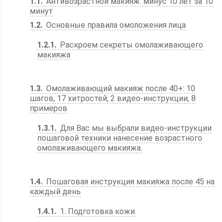
1.1
Антивозрастной макияж: минус 10 лет за 10
минут
1.2
Основные правила омоложения лица
1.2.1
Раскроем секреты омолаживающего
макияжа
1.3
Омолаживающий макияж после 40+: 10
шагов, 17 хитростей, 2 видео-инструкции, 8
примеров
1.3.1
Для Вас мы выбрали видео-инструкции
пошаговой техники нанесение возрастного
омолаживающего макияжа.
1.4
Пошаговая инструкция макияжа после 45 на
каждый день
1.4.1
1. Подготовка кожи.