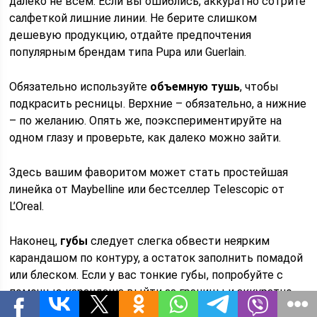
далеко не всем. Если вы ошиблись, аккуратно сотрите
салфеткой лишние линии. Не берите слишком
дешевую продукцию, отдайте предпочтения
популярным брендам типа Pupa или Guerlain.
Обязательно используйте
объемную тушь
, чтобы
подкрасить ресницы. Верхние – обязательно, а нижние
– по желанию. Опять же, поэкспериментируйте на
одном глазу и проверьте, как далеко можно зайти.
Здесь вашим фаворитом может стать простейшая
линейка от Maybelline или бестселлер Telescopic от
L’Oreal.
Наконец,
губы
следует слегка обвести неярким
карандашом по контуру, а остаток заполнить помадой
или блеском. Если у вас тонкие губы, попробуйте с
помощью карандаша выйти за границы и аккуратно
растушевать линию. Если у вас бледные губы,