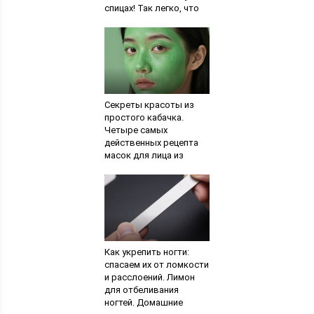
спицах! Так легко, что
справится даже
новичок
Секреты красоты из
простого кабачка.
Четыре самых
действенных рецепта
масок для лица из
кабачков. Правила
применения овоща для
лица
Как укрепить ногти:
спасаем их от ломкости
и расслоений. Лимон
для отбеливания
ногтей. Домашние