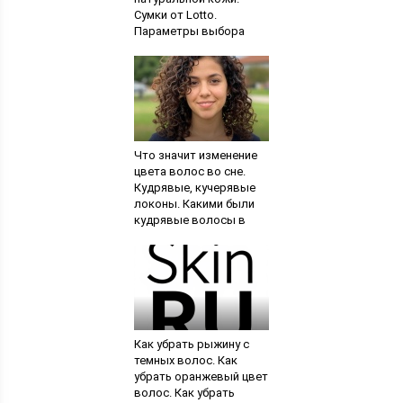
Сумки от Lotto.
Параметры выбора
женских и мужских
сумок
Что значит изменение
цвета волос во сне.
Кудрявые, кучерявые
локоны. Какими были
кудрявые волосы в
вашем сне
Как убрать рыжину с
темных волос. Как
убрать оранжевый цвет
волос. Как убрать