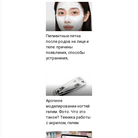
чувствительности
кожи. Почему болит
кожа головы
Пигментные пятна
после родов на лице и
теле: причины
появления, способы
устранения,
профилактика. Как
избавиться от
пигментных пятен после
родов
Арочное
моделирование ногтей
гелем. Фото. Что это
такое? Техника работы
с акрилом, гелем:
наращивание,
удлинение,