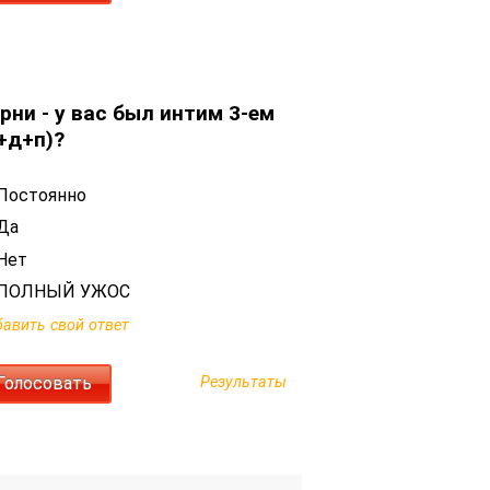
рни - у вас был интим 3-ем
+д+п)?
Постоянно
Да
Нет
ПОЛНЫЙ УЖОС
авить свой ответ
Результаты