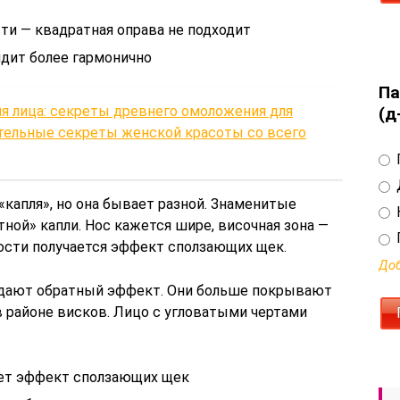
ти — квадратная оправа не подходит
дит более гармонично
Па
я лица: секреты древнего омоложения для
(д
тельные секреты женской красоты со всего
капля», но она бывает разной. Знаменитые
тной» капли. Нос кажется шире, височная зона —
люсти получается эффект сползающих щек.
Доб
е дают обратный эффект. Они больше покрывают
в районе висков. Лицо с угловатыми чертами
ает эффект сползающих щек