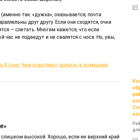
(именно так: «дужка», оказывается, почти
раллельны друг другу. Если они сходятся, очки
ятся — слетать. Многим кажется, что если
 час не подведут и не свалятся с носа. Но, увы,
а 4 тона. Чем осветляют волосы в домашних
Ко
об
ре
ко
Со
ко
Рей
ше»
для
 слишком высокой. Хорошо, если ее верхний край