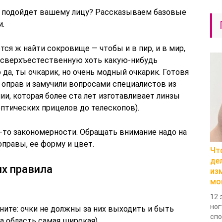
но подойдет вашему лицу? Рассказываем базовые
и.
тся ж найти сокровище — чтобы и в пир, и в мир,
 сверхъестественную хоть какую-нибудь
 да, ты очкарик, но очень модный очкарик. Готовя
 оправ и замучили вопросами специалистов из
ании, которая более ста лет изготавливает линзы
 оптических прицелов до телескопов).
е-то закономерности. Обращать внимание надо на
правы, ее форму и цвет.
Чт
де
ых правила
из
мо
12 
ног
мните: очки не должны за них выходить и быть
спо
а область самая широкая).