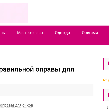
ень
Мастер-класс
Одежда
Оригами
равильной оправы для
Без 
оправы для очков