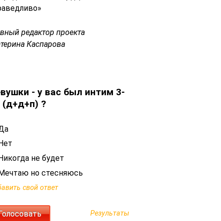
раведливо»
авный редактор проекта
атерина Каспарова
вушки - у вас был интим 3-
 (д+д+п) ?
Да
Нет
Никогда не будет
Мечтаю но стесняюсь
авить свой ответ
Результаты