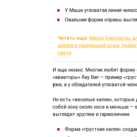
У Маши угловатая линия челюс
Овальная форма оправы выгля
Читать еще:
Маска Клеопатры дл
зрелой и увядающей кожи. Удиви
света
И еще нюанс. Многие любят форму «
«авиаторы» Ray Ban — пример «грус
у
же, и у обладателей угловатой че
Но есть «веселые капли», которы
собой зону около носа и меньше — 
выглядит круглее и гармоничнее.
Форма «грустная капля» созд