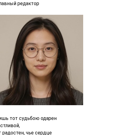
главный редактор
ишь тот судьбою одарен
астливой,
т радостен, чье сердце