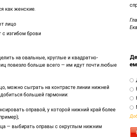
сп
я как женские.
Гл
ет лицо
Ек
 с изгибом брови
Де
елить на овальные, круглые и квадратно-
ем
лиц повезло больше всего — им идут почти любые
ицо, можно сыграть на контрасте линии нижней
 добиться большей гармонии:
нсировать оправой, у которой нижний край более
Доб
пример);
лица — выбирать оправы с округлым нижним