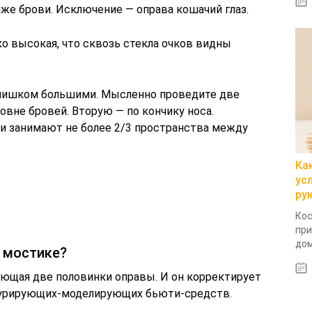
иже брови. Исключение — оправа кошачий глаз.
ко высокая, что сквозь стекла очков видны
слишком большими. Мысленно проведите две
овне бровей. Вторую — по кончику носа.
ни занимают не более 2/3 пространства между
Ка
ус
ру
Кос
при
дом
а мостике?
яющая две половинки оправы. И он корректирует
турирующих-моделирующих бьюти-средств.