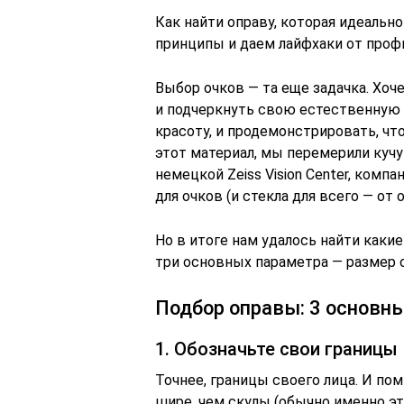
Как найти оправу, которая идеаль
принципы и даем лайфхаки от проф
Выбор очков — та еще задачка. Хоче
и подчеркнуть свою естественную
красоту, и продемонстрировать, что
этот материал, мы перемерили кучу
немецкой Zeiss Vision Center, комп
для очков (и стекла для всего — от
Но в итоге нам удалось найти каки
три основных параметра — размер о
Подбор оправы: 3 основн
1. Обозначьте свои границы
Точнее, границы своего лица. И по
шире, чем скулы (обычно именно эт