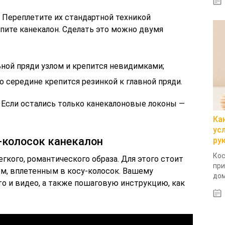
. Переплетите их стандартной техникой
пите канекалон. Сделать это можно двумя
ной пряди узлом и крепится невидимками;
 середине крепится резинкой к главной пряди.
 Если остались только канекалоновые локоны —
Ка
ус
у-колосок канекалон
ру
Кос
гкого, романтического образа. Для этого стоит
при
ом, вплетенным в косу-колосок. Вашему
дом
о и видео, а также пошаговую инструкцию, как