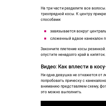
На три части разделите все волосы
трехпрядной косы. К центру прикре
способами:
завязывается вокруг централь
сложенный вдвое канекалон по
Закончите плетение косы резинкой.
опустите ненадолго край в кипяток.
Видео: Как вплести в кос
Ни одна девушка не откажется от ле
попробовать прическу с канекалон
вниманию представляем схему, фот
это можно выполнить.