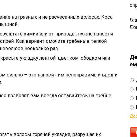
сп
ние на грязных и не расчесанных волосах. Коса
Гл
 пышной.
Ек
результате химии или от природы, нужно нанести
спрей. Как вариант смочите гребень в теплой
шевелюре несколько раз.
Де
красьте укладку лентой, цветком, ободком или
ем
ом сильно – это наносит им непоправимый вред и
.
лос позволят вам всегда оставайтесь на гребне
Доб
гать волосы горячей укладке, разрушая их