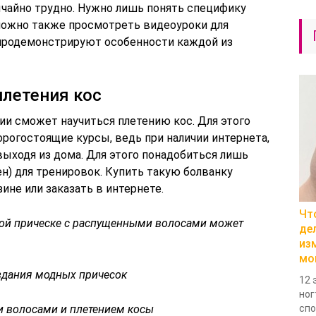
ычайно трудно. Нужно лишь понять специфику
можно также просмотреть видеоуроки для
 продемонстрируют особенности каждой из
летения кос
ии сможет научиться плетению кос. Для этого
рогостоящие курсы, ведь при наличии интернета,
выходя из дома. Для этого понадобиться лишь
н) для тренировок. Купить такую болванку
не или заказать в интернете.
Чт
ной прическе с распущенными волосами может
де
из
мо
оздания модных причесок
12 
ног
 волосами и плетением косы
спо