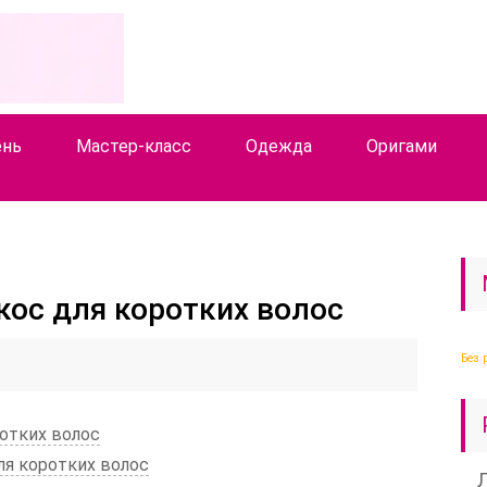
ень
Мастер-класс
Одежда
Оригами
кос для коротких волос
Без 
отких волос
ля коротких волос