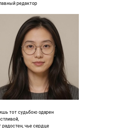
главный редактор
ишь тот судьбою одарен
астливой,
т радостен, чье сердце