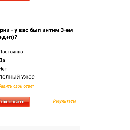
рни - у вас был интим 3-ем
+д+п)?
Постоянно
Да
Нет
ПОЛНЫЙ УЖОС
авить свой ответ
Результаты