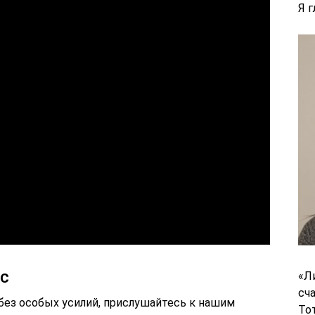
Я 
с
«Л
сч
без особых усилий, прислушайтесь к нашим
То