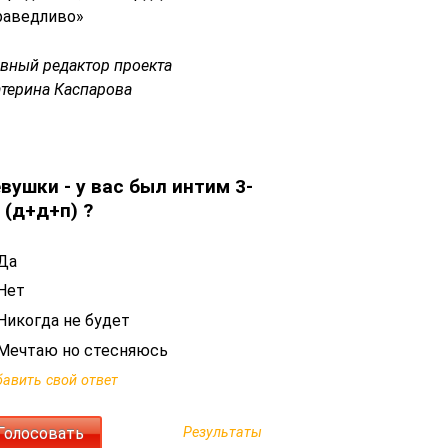
раведливо»
авный редактор проекта
атерина Каспарова
вушки - у вас был интим 3-
 (д+д+п) ?
Да
Нет
Никогда не будет
Мечтаю но стесняюсь
авить свой ответ
Результаты