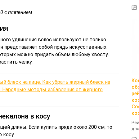
0 с плетением
ния
ьного удлинения волос используют не только
. Он представляет собой прядь искусственных
которых можно придать объем любому хвосту,
астить челку.
Ко
й блеск на лице. Как убрать жирный блеск на
об
т. Народные методы избавления от жирного
ре
ко
Со
ко
некалона в косу
Рей
щей длины. Если купить пряди около 200 см, то
для
 косу.