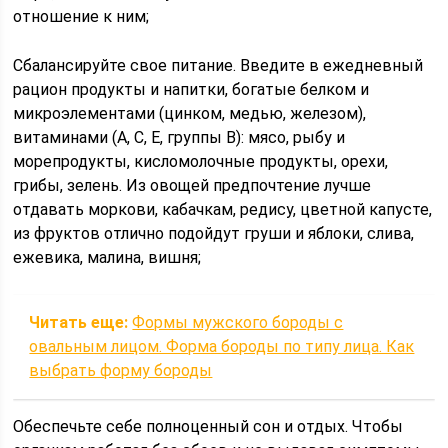
отношение к ним;
Сбалансируйте свое питание. Введите в ежедневный
рацион продукты и напитки, богатые белком и
микроэлементами (цинком, медью, железом),
витаминами (А, С, Е, группы В): мясо, рыбу и
морепродукты, кисломолочные продукты, орехи,
грибы, зелень. Из овощей предпочтение лучше
отдавать моркови, кабачкам, редису, цветной капусте,
из фруктов отлично подойдут груши и яблоки, слива,
ежевика, малина, вишня;
Читать еще:
Формы мужского бороды с
овальным лицом. Форма бороды по типу лица. Как
выбрать форму бороды
Обеспечьте себе полноценный сон и отдых. Чтобы