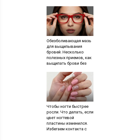
получить другой цвет
без вреда для волос
Обезболивающая мазь
для выщипывания
бровей. Несколько
полезных приемов, как
выщипать брови без
боли. Лазерное
удаление волосков
Чтобы ногти быстрее
росли. Что делать, если
цвет ногтевой
пластины изменился.
Избегаем контакта с
моющими химическими