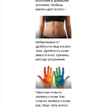
волосами в домашних
условиях. Любишь
менять цвет волос –
люби и саночки возить.
Уход за окрашенными
волосами в домашних
условиях. Уход за
кожей головы после
окрашивания волос
Избавляемся от
дряблости лица и всего
тела. Дряблость кожи
живота и ног: причины,
методы устранения.
Лучшие способы
избавиться от
дряблости кожи
живота и ног после
родов, похудения, при
возрастных изменениях
Чем и как отмыть
зеленку с кожи. Как
отмыть зелёнку с кожи
рук, лица, тела, волос