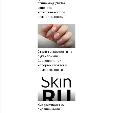
стиле нюд (Nude) —
акцент на
естественность и
нежность. Какой
должна быть губная
помада для макияжа
Стали тонкие ногти на
руках причины.
Состояния, при
которых слоятся и
ломаются ногти.
Неправильная
шлифовка края ногтя
Как ухаживать за
окрашенными