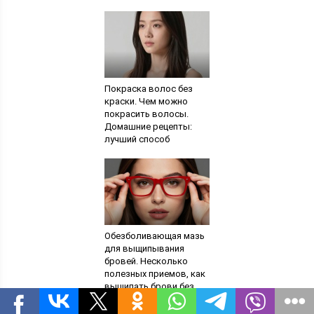
уменьшить жирный
блеск кожи
Покраска волос без
краски. Чем можно
покрасить волосы.
Домашние рецепты:
лучший способ
получить другой цвет
без вреда для волос
Обезболивающая мазь
для выщипывания
бровей. Несколько
полезных приемов, как
выщипать брови без
боли. Лазерное
удаление волосков