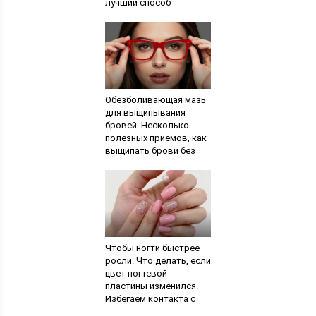
лучший способ
получить другой цвет
без вреда для волос
Обезболивающая мазь
для выщипывания
бровей. Несколько
полезных приемов, как
выщипать брови без
боли. Лазерное
удаление волосков
Чтобы ногти быстрее
росли. Что делать, если
цвет ногтевой
пластины изменился.
Избегаем контакта с
моющими химическими